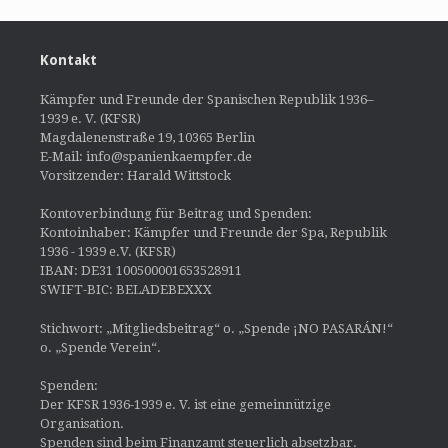
Kontakt
Kämpfer und Freunde der Spanischen Republik 1936–
1939 e. V. (KFSR)
Magdalenenstraße 19, 10365 Berlin
E-Mail: info@spanienkaempfer.de
Vorsitzender: Harald Wittstock
Kontoverbindung für Beitrag und Spenden:
Kontoinhaber: Kämpfer und Freunde der Spa, Republik
1936 - 1939 e.V. (KFSR)
IBAN: DE31 100500001653528911
SWIFT-BIC: BELADEBEXXX
Stichwort: „Mitgliedsbeitrag“ o. „Spende ¡NO PASARÁN!“
o. „Spende Verein“.
Spenden:
Der KFSR 1936-1939 e. V. ist eine gemeinnützige
Organisation.
Spenden sind beim Finanzamt steuerlich absetzbar.