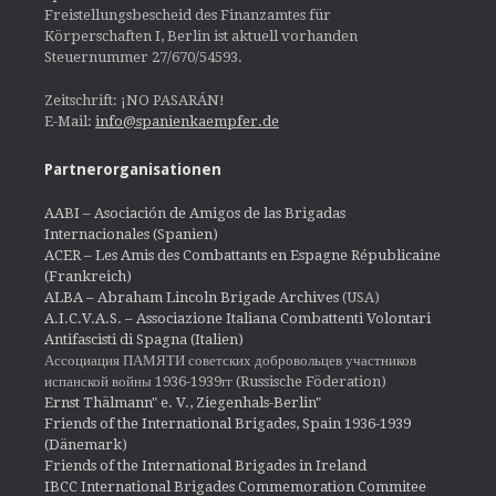
Freistellungsbescheid des Finanzamtes für
Körperschaften I, Berlin ist aktuell vorhanden
Steuernummer 27/670/54593.
Zeitschrift: ¡NO PASARÁN!
E-Mail:
info@spanienkaempfer.de
Partnerorganisationen
AABI – Asociación de Amigos de las Brigadas
Internacionales (Spanien)
ACER – Les Amis des Combattants en Espagne Républicaine
(Frankreich)
ALBA – Abraham Lincoln Brigade Archives
(USA)
A.I.C.V.A.S. – Associazione Italiana Combattenti Volontari
Antifascisti di Spagna (Italien)
Ассоциация ПАМЯТИ советских добровольцев участников
испанской войны 1936-1939гг (Russische Föderation)
Ernst Thälmann" e. V., Ziegenhals-Berlin"
Friends of the International Brigades, Spain 1936-1939
(Dänemark)
Friends of the International Brigades in Ireland
IBCC International Brigades Commemoration Commitee