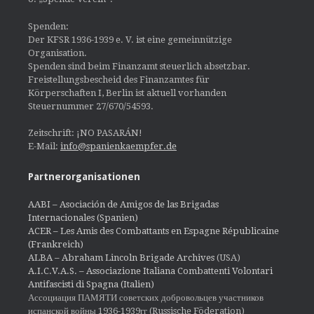
Spenden:
Der KFSR 1936-1939 e. V. ist eine gemeinnützige
Organisation.
Spenden sind beim Finanzamt steuerlich absetzbar.
Freistellungsbescheid des Finanzamtes für
Körperschaften I, Berlin ist aktuell vorhanden
Steuernummer 27/670/54593.
Zeitschrift: ¡NO PASARÁN!
E-Mail:
info@spanienkaempfer.de
Partnerorganisationen
AABI – Asociación de Amigos de las Brigadas
Internacionales (Spanien)
ACER – Les Amis des Combattants en Espagne Républicaine
(Frankreich)
ALBA – Abraham Lincoln Brigade Archives
(USA)
A.I.C.V.A.S. – Associazione Italiana Combattenti Volontari
Antifascisti di Spagna (Italien)
Ассоциация ПАМЯТИ советских добровольцев участников
испанской войны 1936-1939гг (Russische Föderation)