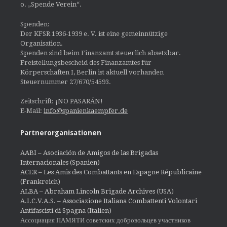
o. „Spende Verein“.
Spenden:
Der KFSR 1936-1939 e. V. ist eine gemeinnützige
Organisation.
Spenden sind beim Finanzamt steuerlich absetzbar.
Freistellungsbescheid des Finanzamtes für
Körperschaften I, Berlin ist aktuell vorhanden
Steuernummer 27/670/54593.
Zeitschrift: ¡NO PASARÁN!
E-Mail:
info@spanienkaempfer.de
Partnerorganisationen
AABI – Asociación de Amigos de las Brigadas
Internacionales (Spanien)
ACER – Les Amis des Combattants en Espagne Républicaine
(Frankreich)
ALBA – Abraham Lincoln Brigade Archives
(USA)
A.I.C.V.A.S. – Associazione Italiana Combattenti Volontari
Antifascisti di Spagna (Italien)
Ассоциация ПАМЯТИ советских добровольцев участников