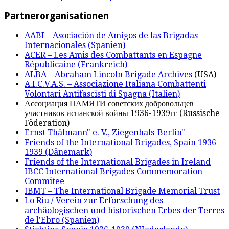
Partnerorganisationen
AABI – Asociación de Amigos de las Brigadas
Internacionales (Spanien)
ACER – Les Amis des Combattants en Espagne
Républicaine (Frankreich)
ALBA – Abraham Lincoln Brigade Archives
(USA)
A.I.C.V.A.S. – Associazione Italiana Combattenti
Volontari Antifascisti di Spagna (Italien)
Ассоциация ПАМЯТИ советских добровольцев
участников испанской войны 1936-1939гг (Russische
Föderation)
Ernst Thälmann" e. V., Ziegenhals-Berlin"
Friends of the International Brigades, Spain 1936-
1939 (Dänemark)
Friends of the International Brigades in Ireland
IBCC International Brigades Commemoration
Commitee
IBMT – The International Brigade Memorial Trust
Lo Riu / Verein zur Erforschung des
archäologischen und historischen Erbes der Terres
de l'Ebro (Spanien)