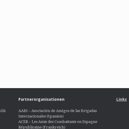
Partnerorganisationen
Links
lik
AABI – Asociación de Amigos de las Brigadas
Internacionales (Spanien)
ACER – Les Amis des Combattants en Espagne
Républicaine (Frankreich)