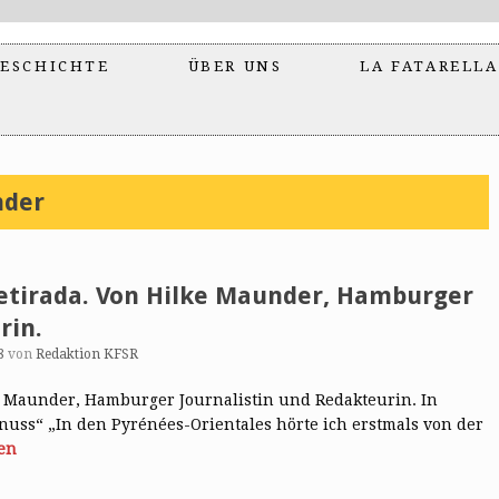
ESCHICHTE
ÜBER UNS
LA FATARELLA
nder
Retirada. Von Hilke Maunder, Hamburger
rin.
8
von
Redaktion KFSR
ke Maunder, Hamburger Journalistin und Redakteurin. In
uss“ „In den Pyrénées-Orientales hörte ich erstmals von der
en