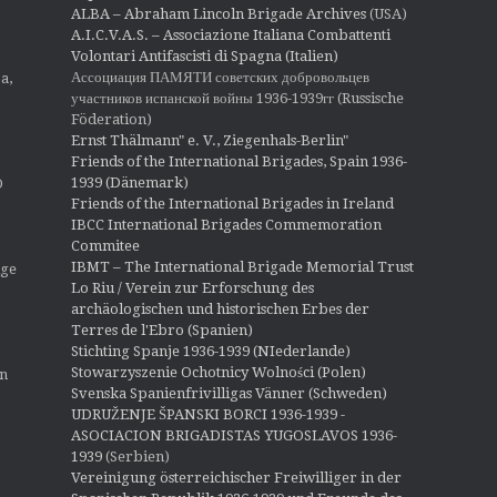
ALBA – Abraham Lincoln Brigade Archives
(USA)
A.I.C.V.A.S. – Associazione Italiana Combattenti
Volontari Antifascisti di Spagna (Italien)
Ассоциация ПАМЯТИ советских добровольцев
a,
участников испанской войны 1936-1939гг (Russische
Föderation)
Ernst Thälmann" e. V., Ziegenhals-Berlin"
Friends of the International Brigades, Spain 1936-
1939 (Dänemark)
O
Friends of the International Brigades in Ireland
IBCC International Brigades Commemoration
Commitee
IBMT – The International Brigade Memorial Trust
ige
Lo Riu / Verein zur Erforschung des
archäologischen und historischen Erbes der
Terres de l'Ebro (Spanien)
Stichting Spanje 1936-1939 (NIederlande)
Stowarzyszenie Ochotnicy Wolności (Polen)
en
Svenska Spanienfrivilligas Vänner (Schweden)
UDRUŽENJE ŠPANSKI BORCI 1936-1939 -
ASOCIACION BRIGADISTAS YUGOSLAVOS 1936-
1939
(Serbien)
Vereinigung österreichischer Freiwilliger in der