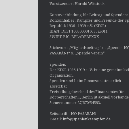
Vorsitzender: Harald Wittstock
Kontoverbindung für Beitrag und Spenden:
Kontoinhaber: Kämpfer und Freunde der Sp
Republik 1936 - 1939 e.V. (KFSR)
IBAN: DE31 100500001653528911
SWIFT-BIC: BELADEBEXXX
Stichwort: „Mitgliedsbeitrag“ o. „Spende ¡N
PASARÁN!“ o. „Spende Verein“.
Spenden:
Der KFSR 1936-1939 e. V. ist eine gemeinnütz
Organisation.
Spenden sind beim Finanzamt steuerlich
absetzbar.
Freistellungsbescheid des Finanzamtes für
Körperschaften I, Berlin ist aktuell vorhand
Steuernummer 27/670/54593.
Zeitschrift: ¡NO PASARÁN!
E-Mail:
info@spanienkaempfer.de