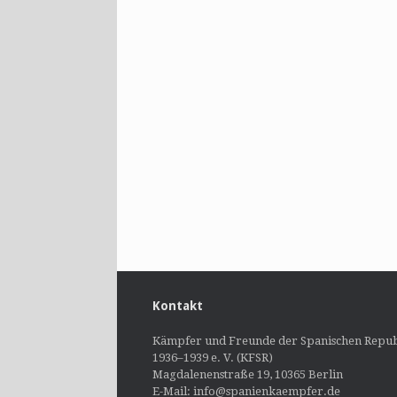
Kontakt
Kämpfer und Freunde der Spanischen Repub
1936–1939 e. V. (KFSR)
Magdalenenstraße 19, 10365 Berlin
E-Mail: info@spanienkaempfer.de