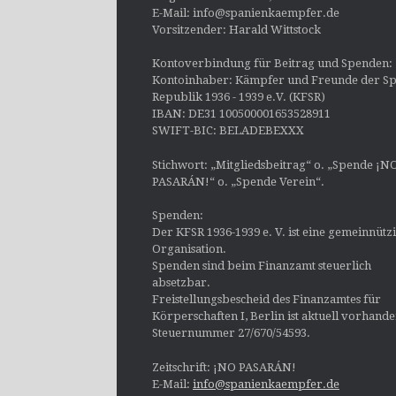
E-Mail: info@spanienkaempfer.de
Vorsitzender: Harald Wittstock
Kontoverbindung für Beitrag und Spenden:
Kontoinhaber: Kämpfer und Freunde der Sp
Republik 1936 - 1939 e.V. (KFSR)
IBAN: DE31 100500001653528911
SWIFT-BIC: BELADEBEXXX
Stichwort: „Mitgliedsbeitrag“ o. „Spende ¡N
PASARÁN!“ o. „Spende Verein“.
Spenden:
Der KFSR 1936-1939 e. V. ist eine gemeinnütz
Organisation.
Spenden sind beim Finanzamt steuerlich
absetzbar.
Freistellungsbescheid des Finanzamtes für
Körperschaften I, Berlin ist aktuell vorhand
Steuernummer 27/670/54593.
Zeitschrift: ¡NO PASARÁN!
E-Mail:
info@spanienkaempfer.de