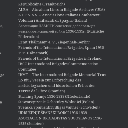
Républicaine (Frankreich)
ALBA – Abraham Lincoln Brigade Archives
(USA)
A.I.C.V.A.S. – Associazione Italiana Combattenti
Volontari Antifascisti di Spagna (Italien)
Ассоциация ПАМЯТИ советских добровольцев
a,
участников испанской войны 1936-1939гг (Russische
Föderation)
Ernst Thälmann" e. V., Ziegenhals-Berlin"
Friends of the International Brigades, Spain 1936-
1939 (Dänemark)
O
Friends of the International Brigades in Ireland
IBCC International Brigades Commemoration
Commitee
IBMT – The International Brigade Memorial Trust
ige
Lo Riu / Verein zur Erforschung des
archäologischen und historischen Erbes der
Terres de l'Ebro (Spanien)
Stichting Spanje 1936-1939 (NIederlande)
Stowarzyszenie Ochotnicy Wolności (Polen)
en
Svenska Spanienfrivilligas Vänner (Schweden)
UDRUŽENJE ŠPANSKI BORCI 1936-1939 -
ASOCIACION BRIGADISTAS YUGOSLAVOS 1936-
1939
(Serbien)