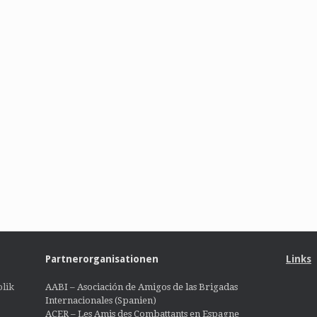
Partnerorganisationen
Links
lik
AABI – Asociación de Amigos de las Brigadas
Internacionales (Spanien)
ACER – Les Amis des Combattants en Espagne