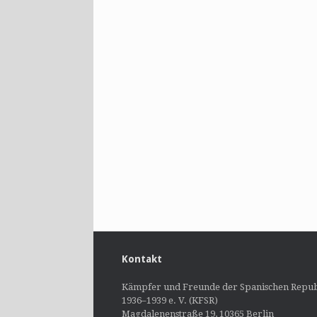
Kontakt
Kämpfer und Freunde der Spanischen Repub
1936–1939 e. V. (KFSR)
Magdalenenstraße 19, 10365 Berlin