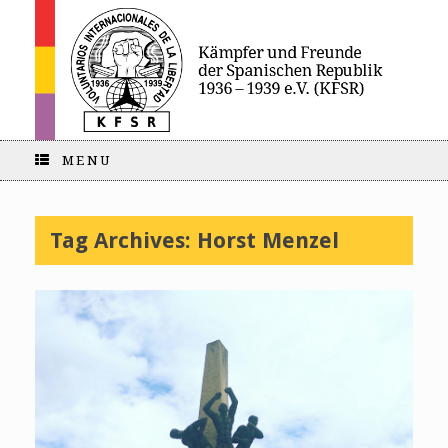
MENU
Tag Archives:
Horst Menzel