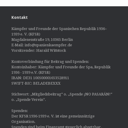
Kontakt
Kämpfer und Freunde der Spanischen Republik 1936–
1939 e. V. (KFSR)
Magdalenenstraße 19, 10365 Berlin
E-Mail: info@spanienkaempfer.de
Vorsitzender: Harald Wittstock
Kontoverbindung für Beitrag und Spenden:
Kontoinhaber: Kämpfer und Freunde der Spa, Republik
1936 - 1939 e.V. (KFSR)
IBAN: DE31 100500001653528911
SWIFT-BIC: BELADEBEXXX
Stichwort: „Mitgliedsbeitrag“ o. „Spende ¡NO PASARÁN!“
o. „Spende Verein“.
Spenden:
Der KFSR 1936-1939 e. V. ist eine gemeinnützige
Organisation.
Spenden sind beim Finanzamt steuerlich absetzbar.