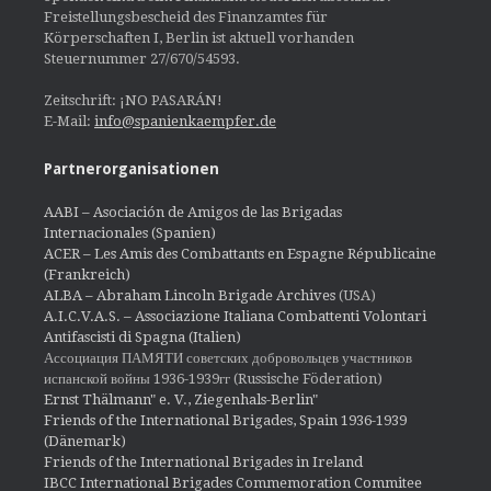
Freistellungsbescheid des Finanzamtes für
Körperschaften I, Berlin ist aktuell vorhanden
Steuernummer 27/670/54593.
Zeitschrift: ¡NO PASARÁN!
E-Mail:
info@spanienkaempfer.de
Partnerorganisationen
AABI – Asociación de Amigos de las Brigadas
Internacionales (Spanien)
ACER – Les Amis des Combattants en Espagne Républicaine
(Frankreich)
ALBA – Abraham Lincoln Brigade Archives
(USA)
A.I.C.V.A.S. – Associazione Italiana Combattenti Volontari
Antifascisti di Spagna (Italien)
Ассоциация ПАМЯТИ советских добровольцев участников
испанской войны 1936-1939гг (Russische Föderation)
Ernst Thälmann" e. V., Ziegenhals-Berlin"
Friends of the International Brigades, Spain 1936-1939
(Dänemark)
Friends of the International Brigades in Ireland
IBCC International Brigades Commemoration Commitee