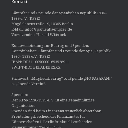
Kontakt
Kämpfer und Freunde der Spanischen Republik 1936–
1939 e. V. (KFSR)
Magdalenenstraße 19, 10365 Berlin
E-Mail: info@spanienkaempfer.de
Vorsitzender: Harald Wittstock
Kontoverbindung für Beitrag und Spenden:
Kontoinhaber: Kämpfer und Freunde der Spa, Republik
1936 - 1939 e.V. (KFSR)
IBAN: DE31 100500001653528911
SWIFT-BIC: BELADEBEXXX
Stichwort: „Mitgliedsbeitrag“ o. „Spende ¡NO PASARÁN!“
o. „Spende Verein“.
Spenden:
Der KFSR 1936-1939 e. V. ist eine gemeinnützige
Organisation.
Spenden sind beim Finanzamt steuerlich absetzbar.
Freistellungsbescheid des Finanzamtes für
Körperschaften I, Berlin ist aktuell vorhanden
Steuernummer 27/670/54593.