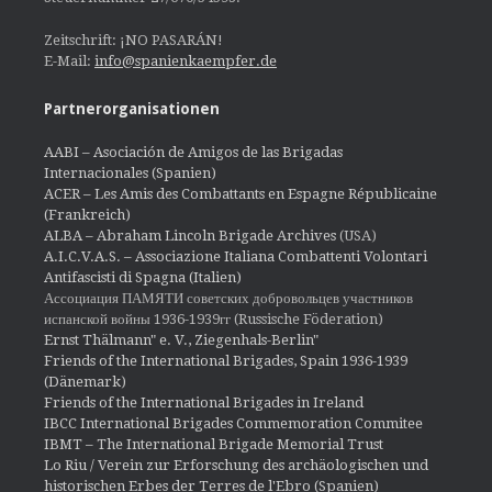
Zeitschrift: ¡NO PASARÁN!
E-Mail:
info@spanienkaempfer.de
Partnerorganisationen
AABI – Asociación de Amigos de las Brigadas
Internacionales (Spanien)
ACER – Les Amis des Combattants en Espagne Républicaine
(Frankreich)
ALBA – Abraham Lincoln Brigade Archives
(USA)
A.I.C.V.A.S. – Associazione Italiana Combattenti Volontari
Antifascisti di Spagna (Italien)
Ассоциация ПАМЯТИ советских добровольцев участников
испанской войны 1936-1939гг (Russische Föderation)
Ernst Thälmann" e. V., Ziegenhals-Berlin"
Friends of the International Brigades, Spain 1936-1939
(Dänemark)
Friends of the International Brigades in Ireland
IBCC International Brigades Commemoration Commitee
IBMT – The International Brigade Memorial Trust
Lo Riu / Verein zur Erforschung des archäologischen und
historischen Erbes der Terres de l'Ebro (Spanien)