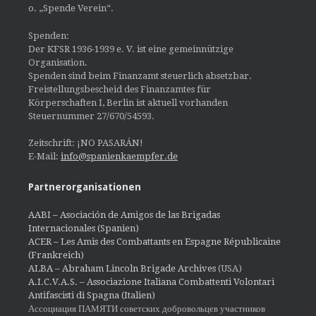
o. „Spende Verein“.
Spenden:
Der KFSR 1936-1939 e. V. ist eine gemeinnützige
Organisation.
Spenden sind beim Finanzamt steuerlich absetzbar.
Freistellungsbescheid des Finanzamtes für
Körperschaften I, Berlin ist aktuell vorhanden
Steuernummer 27/670/54593.
Zeitschrift: ¡NO PASARÁN!
E-Mail:
info@spanienkaempfer.de
Partnerorganisationen
AABI – Asociación de Amigos de las Brigadas
Internacionales (Spanien)
ACER – Les Amis des Combattants en Espagne Républicaine
(Frankreich)
ALBA – Abraham Lincoln Brigade Archives
(USA)
A.I.C.V.A.S. – Associazione Italiana Combattenti Volontari
Antifascisti di Spagna (Italien)
Ассоциация ПАМЯТИ советских добровольцев участников