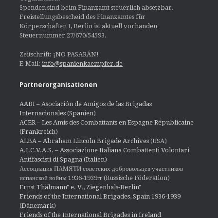
Spenden sind beim Finanzamt steuerlich absetzbar.
Freistellungsbescheid des Finanzamtes für
Körperschaften I, Berlin ist aktuell vorhanden
Steuernummer 27/670/54593.
Zeitschrift: ¡NO PASARÁN!
E-Mail:
info@spanienkaempfer.de
Partnerorganisationen
AABI – Asociación de Amigos de las Brigadas
Internacionales (Spanien)
ACER – Les Amis des Combattants en Espagne Républicaine
(Frankreich)
ALBA – Abraham Lincoln Brigade Archives
(USA)
A.I.C.V.A.S. – Associazione Italiana Combattenti Volontari
Antifascisti di Spagna (Italien)
Ассоциация ПАМЯТИ советских добровольцев участников
испанской войны 1936-1939гг (Russische Föderation)
Ernst Thälmann" e. V., Ziegenhals-Berlin"
Friends of the International Brigades, Spain 1936-1939
(Dänemark)
Friends of the International Brigades in Ireland