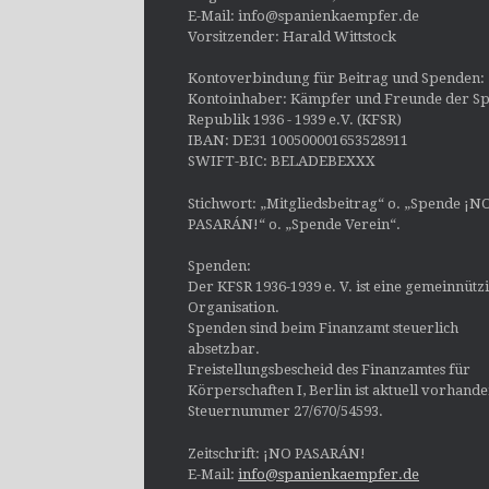
E-Mail: info@spanienkaempfer.de
Vorsitzender: Harald Wittstock
Kontoverbindung für Beitrag und Spenden:
Kontoinhaber: Kämpfer und Freunde der Sp
Republik 1936 - 1939 e.V. (KFSR)
IBAN: DE31 100500001653528911
SWIFT-BIC: BELADEBEXXX
Stichwort: „Mitgliedsbeitrag“ o. „Spende ¡N
PASARÁN!“ o. „Spende Verein“.
Spenden:
Der KFSR 1936-1939 e. V. ist eine gemeinnütz
Organisation.
Spenden sind beim Finanzamt steuerlich
absetzbar.
Freistellungsbescheid des Finanzamtes für
Körperschaften I, Berlin ist aktuell vorhand
Steuernummer 27/670/54593.
Zeitschrift: ¡NO PASARÁN!
E-Mail:
info@spanienkaempfer.de