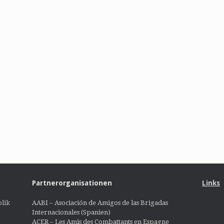
Partnerorganisationen
Links
lik
AABI – Asociación de Amigos de las Brigadas
Internacionales (Spanien)
ACER – Les Amis des Combattants en Espagne