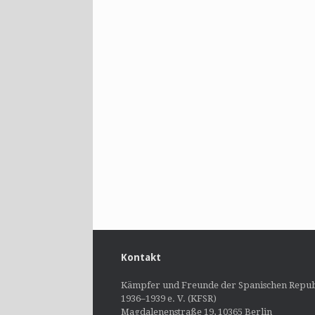
Kontakt
Kämpfer und Freunde der Spanischen Repub
1936–1939 e. V. (KFSR)
Magdalenenstraße 19, 10365 Berlin