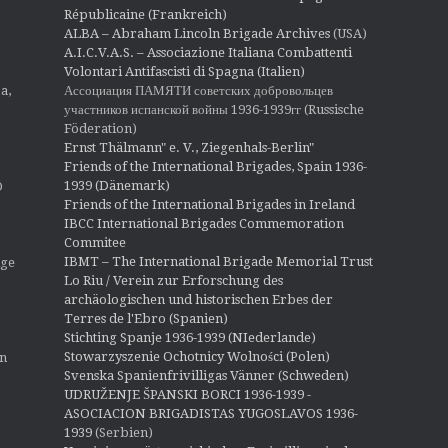
Républicaine (Frankreich)
ALBA – Abraham Lincoln Brigade Archives
(USA)
A.I.C.V.A.S. – Associazione Italiana Combattenti
Volontari Antifascisti di Spagna (Italien)
Ассоциация ПАМЯТИ советских добровольцев
a,
участников испанской войны 1936-1939гг (Russische
Föderation)
Ernst Thälmann" e. V., Ziegenhals-Berlin"
Friends of the International Brigades, Spain 1936-
1939 (Dänemark)
O
Friends of the International Brigades in Ireland
IBCC International Brigades Commemoration
Commitee
IBMT – The International Brigade Memorial Trust
ige
Lo Riu / Verein zur Erforschung des
archäologischen und historischen Erbes der
Terres de l'Ebro (Spanien)
Stichting Spanje 1936-1939 (NIederlande)
Stowarzyszenie Ochotnicy Wolności (Polen)
en
Svenska Spanienfrivilligas Vänner (Schweden)
UDRUŽENJE ŠPANSKI BORCI 1936-1939 -
ASOCIACION BRIGADISTAS YUGOSLAVOS 1936-
1939
(Serbien)