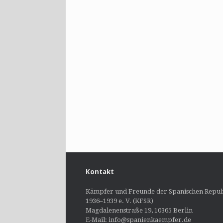
Kontakt
Kämpfer und Freunde der Spanischen Repub
1936–1939 e. V. (KFSR)
Magdalenenstraße 19, 10365 Berlin
E-Mail: info@spanienkaempfer.de