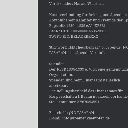
Vorsitzender: Harald Wittstock
Kontoverbindung für Beitrag und Spenden:
Kontoinhaber: Kämpfer und Freunde der Sp
Republik 1936 - 1939 e.V. (KFSR)
IBAN: DE31 100500001653528911
SWIFT-BIC: BELADEBEXXX
Stichwort: „Mitgliedsbeitrag“ o. „Spende ¡N
PASARÁN!“ o. „Spende Verein“.
Spenden:
Der KFSR 1936-1939 e. V. ist eine gemeinnütz
Organisation.
Spenden sind beim Finanzamt steuerlich
absetzbar.
Freistellungsbescheid des Finanzamtes für
Körperschaften I, Berlin ist aktuell vorhand
Steuernummer 27/670/54593.
Zeitschrift: ¡NO PASARÁN!
E-Mail:
info@spanienkaempfer.de