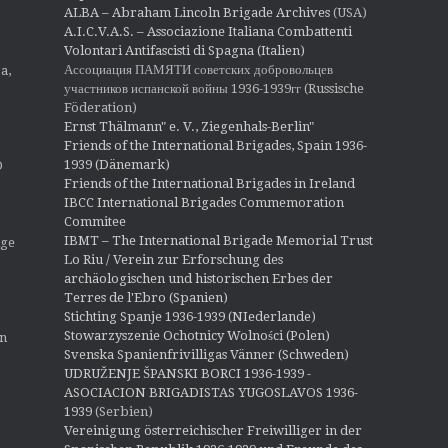
ALBA – Abraham Lincoln Brigade Archives
(USA)
A.I.C.V.A.S. – Associazione Italiana Combattenti
Volontari Antifascisti di Spagna (Italien)
Ассоциация ПАМЯТИ советских добровольцев
a,
участников испанской войны 1936-1939гг (Russische
Föderation)
Ernst Thälmann" e. V., Ziegenhals-Berlin"
Friends of the International Brigades, Spain 1936-
1939 (Dänemark)
O
Friends of the International Brigades in Ireland
IBCC International Brigades Commemoration
Commitee
IBMT – The International Brigade Memorial Trust
ige
Lo Riu / Verein zur Erforschung des
archäologischen und historischen Erbes der
Terres de l'Ebro (Spanien)
Stichting Spanje 1936-1939 (NIederlande)
Stowarzyszenie Ochotnicy Wolności (Polen)
en
Svenska Spanienfrivilligas Vänner (Schweden)
UDRUŽENJE ŠPANSKI BORCI 1936-1939 -
ASOCIACION BRIGADISTAS YUGOSLAVOS 1936-
1939
(Serbien)
Vereinigung österreichischer Freiwilliger in der