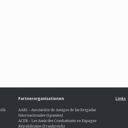
Partnerorganisationen
Links
lik
AABI – Asociación de Amigos de las Brigadas
Internacionales (Spanien)
ACER – Les Amis des Combattants en Espagne
Républicaine (Frankreich)