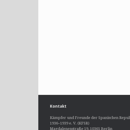
Kontakt
Kämpfer und Freunde der Spanischen Repub
1936–1939 e. V. (KFSR)
Magdalenenstraße 19, 10365 Berlin