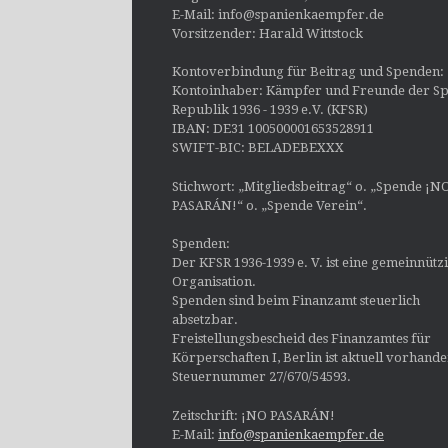
E-Mail: info@spanienkaempfer.de
Vorsitzender: Harald Wittstock
Kontoverbindung für Beitrag und Spenden:
Kontoinhaber: Kämpfer und Freunde der Sp
Republik 1936 - 1939 e.V. (KFSR)
IBAN: DE31 100500001653528911
SWIFT-BIC: BELADEBEXXX
Stichwort: „Mitgliedsbeitrag“ o. „Spende ¡N
PASARÁN!“ o. „Spende Verein“.
Spenden:
Der KFSR 1936-1939 e. V. ist eine gemeinnütz
Organisation.
Spenden sind beim Finanzamt steuerlich
absetzbar.
Freistellungsbescheid des Finanzamtes für
Körperschaften I, Berlin ist aktuell vorhand
Steuernummer 27/670/54593.
Zeitschrift: ¡NO PASARÁN!
E-Mail:
info@spanienkaempfer.de