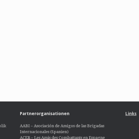
Partnerorganisationen
Links
lik
AABI – Asociación de Amigos de las Brigadas
Internacionales (Spanien)
ACER – Les Amis des Combattants en Espagne