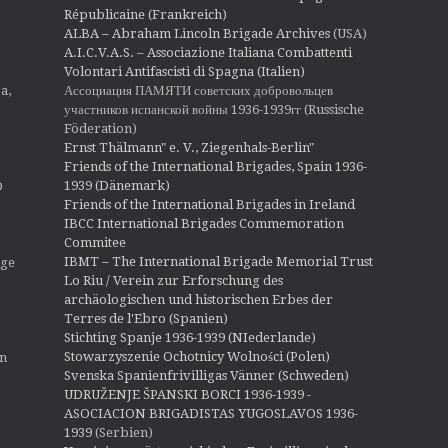
Républicaine (Frankreich)
ALBA – Abraham Lincoln Brigade Archives
(USA)
A.I.C.V.A.S. – Associazione Italiana Combattenti
Volontari Antifascisti di Spagna (Italien)
Ассоциация ПАМЯТИ советских добровольцев
a,
участников испанской войны 1936-1939гг (Russische
Föderation)
Ernst Thälmann" e. V., Ziegenhals-Berlin"
Friends of the International Brigades, Spain 1936-
1939 (Dänemark)
O
Friends of the International Brigades in Ireland
IBCC International Brigades Commemoration
Commitee
IBMT – The International Brigade Memorial Trust
ige
Lo Riu / Verein zur Erforschung des
archäologischen und historischen Erbes der
Terres de l'Ebro (Spanien)
Stichting Spanje 1936-1939 (NIederlande)
Stowarzyszenie Ochotnicy Wolności (Polen)
en
Svenska Spanienfrivilligas Vänner (Schweden)
UDRUŽENJE ŠPANSKI BORCI 1936-1939 -
ASOCIACION BRIGADISTAS YUGOSLAVOS 1936-
1939
(Serbien)