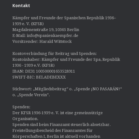
Kontakt
Kämpfer und Freunde der Spanischen Republik 1936–
1939 e. V. (KFSR)
Magdalenenstraße 19, 10365 Berlin
E-Mail: info@spanienkaempfer.de
Vorsitzender: Harald Wittstock
Kontoverbindung für Beitrag und Spenden:
Kontoinhaber: Kämpfer und Freunde der Spa, Republik
1936 - 1939 e.V. (KFSR)
IBAN: DE31 100500001653528911
SWIFT-BIC: BELADEBEXXX
Stichwort: „Mitgliedsbeitrag“ o. „Spende ¡NO PASARÁN!“
o. „Spende Verein“.
Spenden:
Der KFSR 1936-1939 e. V. ist eine gemeinnützige
Organisation.
Spenden sind beim Finanzamt steuerlich absetzbar.
Freistellungsbescheid des Finanzamtes für
Körperschaften I, Berlin ist aktuell vorhanden