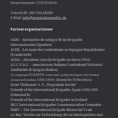
Steuernummer 27/670/54593.
Zeitschrift: ¡NO PASARÁN!
E-Mail:
info@spanienkaempfer.de
Partnerorganisationen
AABI – Asociación de Amigos de las Brigadas
Internacionales (Spanien)
ACER – Les Amis des Combattants en Espagne Républicaine
(Frankreich)
ALBA – Abraham Lincoln Brigade Archives
(USA)
A.I.C.V.A.S. – Associazione Italiana Combattenti Volontari
Antifascisti di Spagna (Italien)
Ассоциация ПАМЯТИ советских добровольцев участников
испанской войны 1936-1939гг (Russische Föderation)
Ernst Thälmann" e. V., Ziegenhals-Berlin"
Friends of the International Brigades, Spain 1936-1939
(Dänemark)
Friends of the International Brigades in Ireland
IBCC International Brigades Commemoration Commitee
IBMT – The International Brigade Memorial Trust
Lo Riu / Verein zur Erforschung des archäologischen und