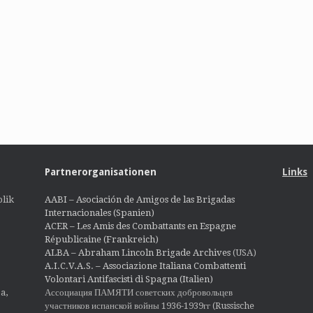
Partnerorganisationen
Links
lik
AABI – Asociación de Amigos de las Brigadas
Internacionales (Spanien)
ACER – Les Amis des Combattants en Espagne
Républicaine (Frankreich)
ALBA – Abraham Lincoln Brigade Archives
(USA)
A.I.C.V.A.S. – Associazione Italiana Combattenti
Volontari Antifascisti di Spagna (Italien)
Ассоциация ПАМЯТИ советских добровольцев
a,
участников испанской войны 1936-1939гг (Russische