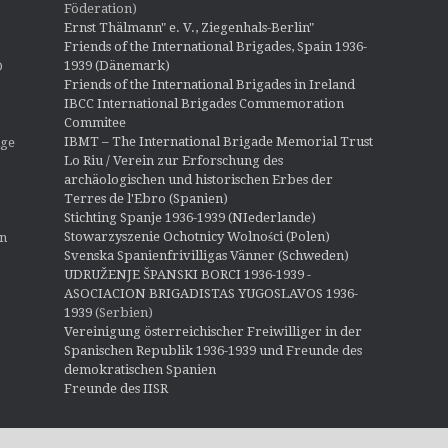
Föderation)
Ernst Thälmann" e. V., Ziegenhals-Berlin"
Friends of the International Brigades, Spain 1936-
1939 (Dänemark)
O
Friends of the International Brigades in Ireland
IBCC International Brigades Commemoration
Commitee
IBMT – The International Brigade Memorial Trust
ige
Lo Riu / Verein zur Erforschung des
archäologischen und historischen Erbes der
Terres de l'Ebro (Spanien)
Stichting Spanje 1936-1939 (NIederlande)
Stowarzyszenie Ochotnicy Wolności (Polen)
en
Svenska Spanienfrivilligas Vänner (Schweden)
UDRUŽENJE ŠPANSKI BORCI 1936-1939 -
ASOCIACION BRIGADISTAS YUGOSLAVOS 1936-
1939
(Serbien)
Vereinigung österreichischer Freiwilliger in der
Spanischen Republik 1936-1939 und Freunde des
demokratischen Spanien
Freunde des IISR