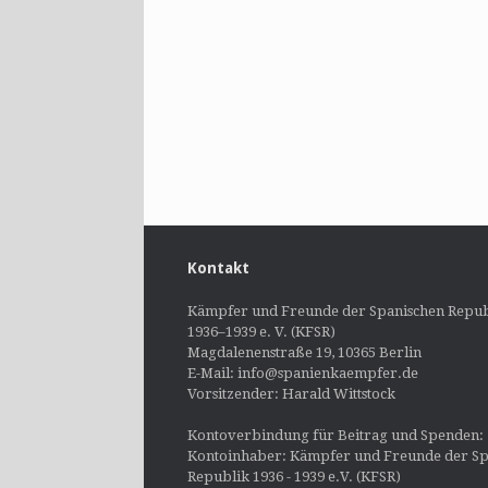
Kontakt
Kämpfer und Freunde der Spanischen Repub
1936–1939 e. V. (KFSR)
Magdalenenstraße 19, 10365 Berlin
E-Mail: info@spanienkaempfer.de
Vorsitzender: Harald Wittstock
Kontoverbindung für Beitrag und Spenden:
Kontoinhaber: Kämpfer und Freunde der Sp
Republik 1936 - 1939 e.V. (KFSR)