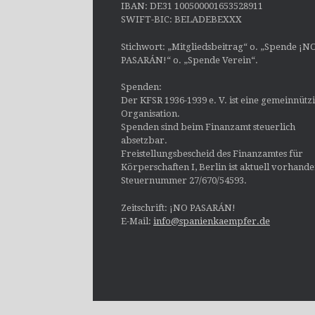
IBAN: DE31 100500001653528911
SWIFT-BIC: BELADEBEXXX
Stichwort: „Mitgliedsbeitrag“ o. „Spende ¡N
PASARÁN!“ o. „Spende Verein“.
Spenden:
Der KFSR 1936-1939 e. V. ist eine gemeinnütz
Organisation.
Spenden sind beim Finanzamt steuerlich
absetzbar.
Freistellungsbescheid des Finanzamtes für
Körperschaften I, Berlin ist aktuell vorhand
Steuernummer 27/670/54593.
Zeitschrift: ¡NO PASARÁN!
E-Mail:
info@spanienkaempfer.de