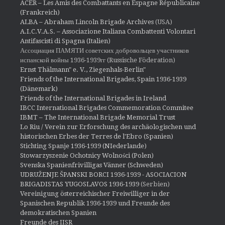
ACER – Les Amis des Combattants en Espagne Républicaine
(Frankreich)
ALBA – Abraham Lincoln Brigade Archives
(USA)
A.I.C.V.A.S. – Associazione Italiana Combattenti Volontari
Antifascisti di Spagna (Italien)
Ассоциация ПАМЯТИ советских добровольцев участников
испанской войны 1936-1939гг (Russische Föderation)
Ernst Thälmann" e. V., Ziegenhals-Berlin"
Friends of the International Brigades, Spain 1936-1939
(Dänemark)
Friends of the International Brigades in Ireland
IBCC International Brigades Commemoration Commitee
IBMT – The International Brigade Memorial Trust
Lo Riu / Verein zur Erforschung des archäologischen und
historischen Erbes der Terres de l'Ebro (Spanien)
Stichting Spanje 1936-1939 (NIederlande)
Stowarzyszenie Ochotnicy Wolności (Polen)
Svenska Spanienfrivilligas Vänner (Schweden)
UDRUŽENJE ŠPANSKI BORCI 1936-1939 - ASOCIACION
BRIGADISTAS YUGOSLAVOS 1936-1939
(Serbien)
Vereinigung österreichischer Freiwilliger in der
Spanischen Republik 1936-1939 und Freunde des
demokratischen Spanien
Freunde des IISR