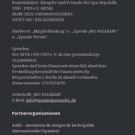
Kontoinhaber: Kämpfer und Freunde der Spa, Republik
1936 - 1939 e.V. (KFSR)
IBAN: DE31 100500001653528911
SWIFT-BIC: BELADEBEXXX
Stichwort: „Mitgliedsbeitrag“ o. „Spende ¡NO PASARÁN!“
o. „Spende Verein“.
Spenden:
Der KFSR 1936-1939 e. V. ist eine gemeinnützige
Organisation.
Spenden sind beim Finanzamt steuerlich absetzbar.
Freistellungsbescheid des Finanzamtes für
Körperschaften I, Berlin ist aktuell vorhanden
Steuernummer 27/670/54593.
Zeitschrift: ¡NO PASARÁN!
E-Mail:
info@spanienkaempfer.de
Partnerorganisationen
AABI – Asociación de Amigos de las Brigadas
Internacionales (Spanien)