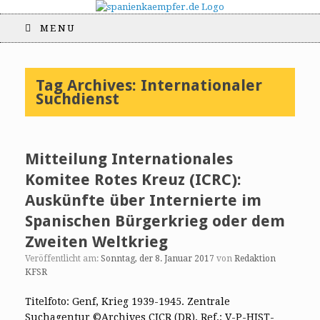
MENU
Tag Archives:
Internationaler
Suchdienst
Mitteilung Internationales
Komitee Rotes Kreuz (ICRC):
Auskünfte über Internierte im
Spanischen Bürgerkrieg oder dem
Zweiten Weltkrieg
Veröffentlicht am:
Sonntag, der 8. Januar 2017
von
Redaktion
KFSR
Titelfoto: Genf, Krieg 1939-1945. Zentrale
Suchagentur ©Archives CICR (DR), Ref.: V-P-HIST-