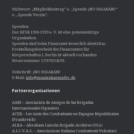
Stichwort: „Mitgliedsbeitrag“ o. „Spende ¡NO PASARÁN!“
o. „Spende Verein“.
Spenden:
Der KFSR 1936-1939 e. V. ist eine gemeinnützige
Organisation.
Spenden sind beim Finanzamt steuerlich absetzbar.
Freistellungsbescheid des Finanzamtes für
Körperschaften I, Berlin ist aktuell vorhanden
Steuernummer 27/670/54593.
Zeitschrift: ¡NO PASARÁN!
E-Mail:
info@spanienkaempfer.de
Partnerorganisationen
AABI – Asociación de Amigos de las Brigadas
Internacionales (Spanien)
ACER – Les Amis des Combattants en Espagne Républicaine
(Frankreich)
ALBA – Abraham Lincoln Brigade Archives
(USA)
A.I.C.V.A.S. – Associazione Italiana Combattenti Volontari