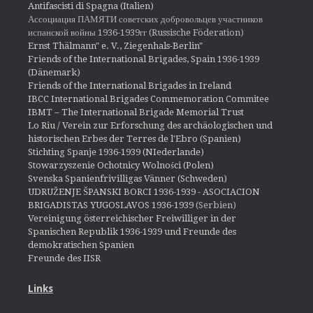
Antifascisti di Spagna (Italien)
Ассоциация ПАМЯТИ советских добровольцев участников
испанской войны 1936-1939гг (Russische Föderation)
Ernst Thälmann" e. V., Ziegenhals-Berlin"
Friends of the International Brigades, Spain 1936-1939
(Dänemark)
Friends of the International Brigades in Ireland
IBCC International Brigades Commemoration Commitee
IBMT – The International Brigade Memorial Trust
Lo Riu / Verein zur Erforschung des archäologischen und
historischen Erbes der Terres de l'Ebro (Spanien)
Stichting Spanje 1936-1939 (NIederlande)
Stowarzyszenie Ochotnicy Wolności (Polen)
Svenska Spanienfrivilligas Vänner (Schweden)
UDRUŽENJE ŠPANSKI BORCI 1936-1939 - ASOCIACION
BRIGADISTAS YUGOSLAVOS 1936-1939
(Serbien)
Vereinigung österreichischer Freiwilliger in der
Spanischen Republik 1936-1939 und Freunde des
demokratischen Spanien
Freunde des IISR
Links