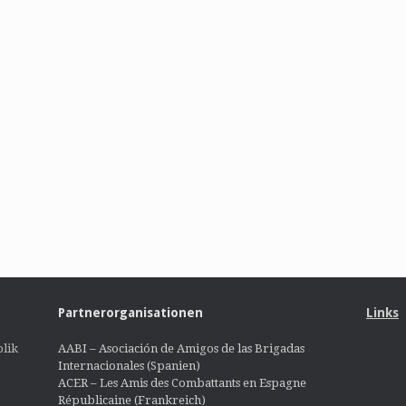
Partnerorganisationen
Links
lik
AABI – Asociación de Amigos de las Brigadas
Internacionales (Spanien)
ACER – Les Amis des Combattants en Espagne
Républicaine (Frankreich)