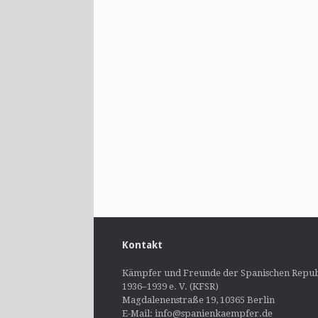
Kontakt
Kämpfer und Freunde der Spanischen Repub
1936–1939 e. V. (KFSR)
Magdalenenstraße 19, 10365 Berlin
E-Mail: info@spanienkaempfer.de