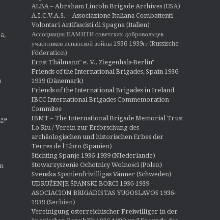
ALBA – Abraham Lincoln Brigade Archives
(USA)
A.I.C.V.A.S. – Associazione Italiana Combattenti
Volontari Antifascisti di Spagna (Italien)
Ассоциация ПАМЯТИ советских добровольцев
a,
участников испанской войны 1936-1939гг (Russische
Föderation)
Ernst Thälmann" e. V., Ziegenhals-Berlin"
Friends of the International Brigades, Spain 1936-
1939 (Dänemark)
O
Friends of the International Brigades in Ireland
IBCC International Brigades Commemoration
Commitee
IBMT – The International Brigade Memorial Trust
ige
Lo Riu / Verein zur Erforschung des
archäologischen und historischen Erbes der
Terres de l'Ebro (Spanien)
Stichting Spanje 1936-1939 (NIederlande)
Stowarzyszenie Ochotnicy Wolności (Polen)
en
Svenska Spanienfrivilligas Vänner (Schweden)
UDRUŽENJE ŠPANSKI BORCI 1936-1939 -
ASOCIACION BRIGADISTAS YUGOSLAVOS 1936-
1939
(Serbien)
Vereinigung österreichischer Freiwilliger in der