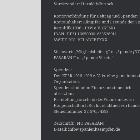
Vorsitzender: Harald Wittstock
Kontoverbindung für Beitrag und Spenden:
Kontoinhaber: Kämpfer und Freunde der Sp
Republik 1936 - 1939 e.V. (KFSR)
IBAN: DE31 100500001653528911
SWIFT-BIC: BELADEBEXXX
Stichwort: „Mitgliedsbeitrag“ o. „Spende ¡N
PASARÁN!“ o. „Spende Verein“.
Spenden:
Der KFSR 1936-1939 e. V. ist eine gemeinnütz
Organisation.
Spenden sind beim Finanzamt steuerlich
absetzbar.
Freistellungsbescheid des Finanzamtes für
Körperschaften I, Berlin ist aktuell vorhand
Steuernummer 27/670/54593.
Zeitschrift: ¡NO PASARÁN!
E-Mail:
info@spanienkaempfer.de