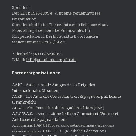
Spenden:
Der KFSR 1936-1939 e. V. ist eine gemeinnützige
Organisation.
Spenden sind beim Finanzamt steuerlich absetzbar.
Freistellungsbescheid des Finanzamtes für
Körperschaften I, Berlin ist aktuell vorhanden
Steuernummer 27/670/54593.
Zeitschrift: ¡NO PASARÁN!
E-Mail:
info@spanienkaempfer.de
Partnerorganisationen
AABI – Asociación de Amigos de las Brigadas
Internacionales (Spanien)
ACER – Les Amis des Combattants en Espagne Républicaine
(Frankreich)
ALBA – Abraham Lincoln Brigade Archives
(USA)
A.I.C.V.A.S. – Associazione Italiana Combattenti Volontari
Antifascisti di Spagna (Italien)
Ассоциация ПАМЯТИ советских добровольцев участников
испанской войны 1936-1939гг (Russische Föderation)