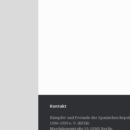
Kontakt
Kämpfer und Freunde der Spanischen Repub
1936–1939 e. V. (KFSR)
Magdalenenstraße 19, 10365 Berlin