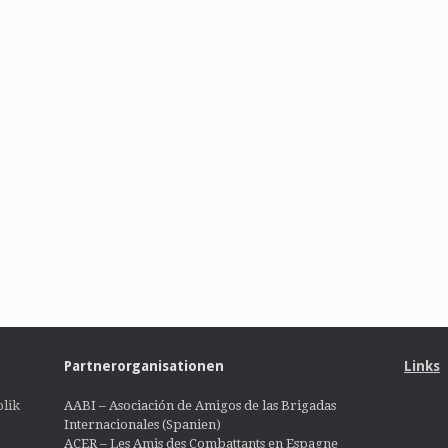
Partnerorganisationen
Links
lik
AABI – Asociación de Amigos de las Brigadas
Internacionales (Spanien)
ACER – Les Amis des Combattants en Espagne