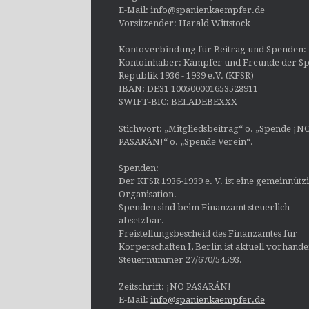
E-Mail: info@spanienkaempfer.de
Vorsitzender: Harald Wittstock
Kontoverbindung für Beitrag und Spenden:
Kontoinhaber: Kämpfer und Freunde der Sp
Republik 1936 - 1939 e.V. (KFSR)
IBAN: DE31 100500001653528911
SWIFT-BIC: BELADEBEXXX
Stichwort: „Mitgliedsbeitrag“ o. „Spende ¡N
PASARÁN!“ o. „Spende Verein“.
Spenden:
Der KFSR 1936-1939 e. V. ist eine gemeinnütz
Organisation.
Spenden sind beim Finanzamt steuerlich
absetzbar.
Freistellungsbescheid des Finanzamtes für
Körperschaften I, Berlin ist aktuell vorhand
Steuernummer 27/670/54593.
Zeitschrift: ¡NO PASARÁN!
E-Mail:
info@spanienkaempfer.de