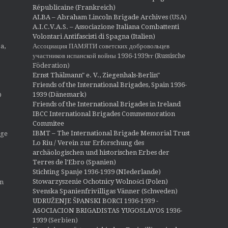
Républicaine (Frankreich)
ALBA – Abraham Lincoln Brigade Archives
(USA)
A.I.C.V.A.S. – Associazione Italiana Combattenti
Volontari Antifascisti di Spagna (Italien)
Ассоциация ПАМЯТИ советских добровольцев
a,
участников испанской войны 1936-1939гг (Russische
Föderation)
Ernst Thälmann" e. V., Ziegenhals-Berlin"
Friends of the International Brigades, Spain 1936-
1939 (Dänemark)
O
Friends of the International Brigades in Ireland
IBCC International Brigades Commemoration
Commitee
IBMT – The International Brigade Memorial Trust
ige
Lo Riu / Verein zur Erforschung des
archäologischen und historischen Erbes der
Terres de l'Ebro (Spanien)
Stichting Spanje 1936-1939 (NIederlande)
Stowarzyszenie Ochotnicy Wolności (Polen)
en
Svenska Spanienfrivilligas Vänner (Schweden)
UDRUŽENJE ŠPANSKI BORCI 1936-1939 -
ASOCIACION BRIGADISTAS YUGOSLAVOS 1936-
1939
(Serbien)