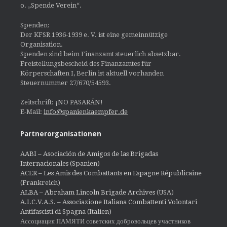
o. „Spende Verein“.
Spenden:
Der KFSR 1936-1939 e. V. ist eine gemeinnützige
Organisation.
Spenden sind beim Finanzamt steuerlich absetzbar.
Freistellungsbescheid des Finanzamtes für
Körperschaften I, Berlin ist aktuell vorhanden
Steuernummer 27/670/54593.
Zeitschrift: ¡NO PASARÁN!
E-Mail:
info@spanienkaempfer.de
Partnerorganisationen
AABI – Asociación de Amigos de las Brigadas
Internacionales (Spanien)
ACER – Les Amis des Combattants en Espagne Républicaine
(Frankreich)
ALBA – Abraham Lincoln Brigade Archives
(USA)
A.I.C.V.A.S. – Associazione Italiana Combattenti Volontari
Antifascisti di Spagna (Italien)
Ассоциация ПАМЯТИ советских добровольцев участников