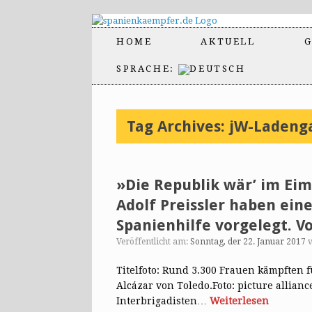
HOME
AKTUELL
G
SPRACHE:
Tag Archives:
jW-Ladenga
»Die Republik wär’ im Eim
Adolf Preissler haben ein
Spanienhilfe vorgelegt. Vo
Veröffentlicht am:
Sonntag, der 22. Januar 2017
Titelfoto: Rund 3.300 Frauen kämpften f
Alcázar von Toledo.Foto: picture allian
Interbrigadisten…
Weiterlesen