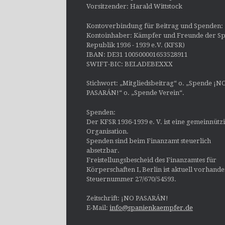
Vorsitzender: Harald Wittstock
Kontoverbindung für Beitrag und Spenden:
Kontoinhaber: Kämpfer und Freunde der Sp
Republik 1936 - 1939 e.V. (KFSR)
IBAN: DE31 100500001653528911
SWIFT-BIC: BELADEBEXXX
Stichwort: „Mitgliedsbeitrag“ o. „Spende ¡N
PASARÁN!“ o. „Spende Verein“.
Spenden:
Der KFSR 1936-1939 e. V. ist eine gemeinnütz
Organisation.
Spenden sind beim Finanzamt steuerlich
absetzbar.
Freistellungsbescheid des Finanzamtes für
Körperschaften I, Berlin ist aktuell vorhand
Steuernummer 27/670/54593.
Zeitschrift: ¡NO PASARÁN!
E-Mail:
info@spanienkaempfer.de