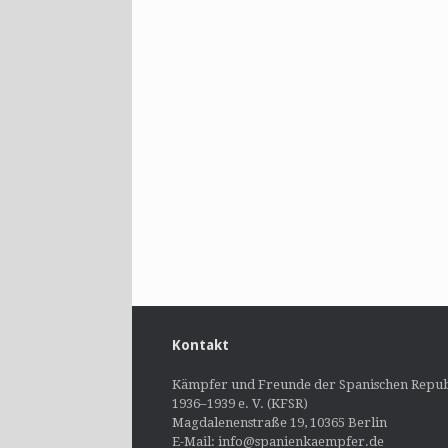
Kontakt
Kämpfer und Freunde der Spanischen Repub
1936–1939 e. V. (KFSR)
Magdalenenstraße 19, 10365 Berlin
E-Mail: info@spanienkaempfer.de