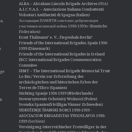
ALBA – Abraham Lincoln Brigade Archives
(USA)
A.I.C.V.A.S. – Associazione Italiana Combattenti
Volontari Antifascisti di Spagna (Italien)
Ассоциация ПАМЯТИ советских добровольцев
a,
участников испанской войны 1936-1939гг (Russische
Föderation)
Ernst Thälmann" e. V., Ziegenhals-Berlin"
Friends of the International Brigades, Spain 1936-
1939 (Dänemark)
O
Friends of the International Brigades in Ireland
IBCC International Brigades Commemoration
Commitee
IBMT – The International Brigade Memorial Trust
ige
Lo Riu / Verein zur Erforschung des
archäologischen und historischen Erbes der
Terres de l'Ebro (Spanien)
Stichting Spanje 1936-1939 (NIederlande)
Stowarzyszenie Ochotnicy Wolności (Polen)
en
Svenska Spanienfrivilligas Vänner (Schweden)
UDRUŽENJE ŠPANSKI BORCI 1936-1939 -
ASOCIACION BRIGADISTAS YUGOSLAVOS 1936-
1939
(Serbien)
Vereinigung österreichischer Freiwilliger in der