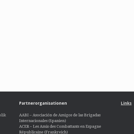
Partnerorganisationen
Links
lik
AABI – Asociación de Amigos de las Brigadas
Internacionales (Spanien)
ACER – Les Amis des Combattants en Espagne
Républicaine (Frankreich)