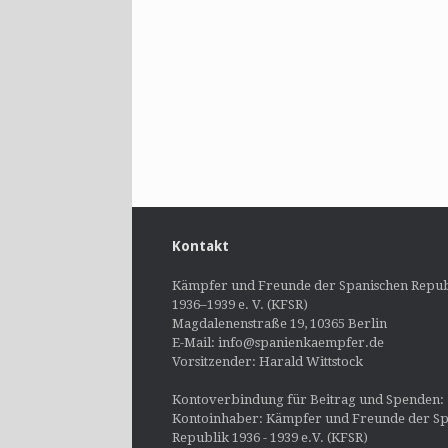
Kontakt
Kämpfer und Freunde der Spanischen Repub
1936–1939 e. V. (KFSR)
Magdalenenstraße 19, 10365 Berlin
E-Mail: info@spanienkaempfer.de
Vorsitzender: Harald Wittstock
Kontoverbindung für Beitrag und Spenden:
Kontoinhaber: Kämpfer und Freunde der Sp
Republik 1936 - 1939 e.V. (KFSR)