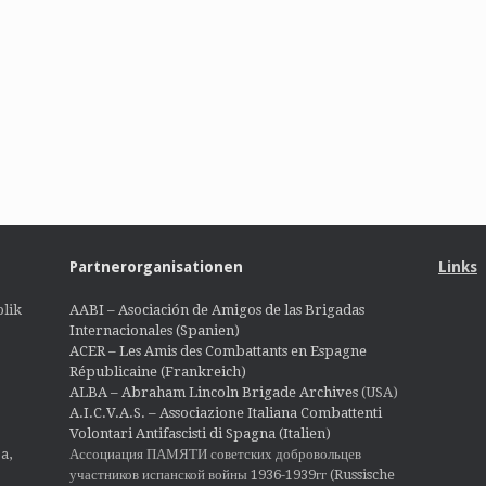
Partnerorganisationen
Links
lik
AABI – Asociación de Amigos de las Brigadas
Internacionales (Spanien)
ACER – Les Amis des Combattants en Espagne
Républicaine (Frankreich)
ALBA – Abraham Lincoln Brigade Archives
(USA)
A.I.C.V.A.S. – Associazione Italiana Combattenti
Volontari Antifascisti di Spagna (Italien)
Ассоциация ПАМЯТИ советских добровольцев
a,
участников испанской войны 1936-1939гг (Russische