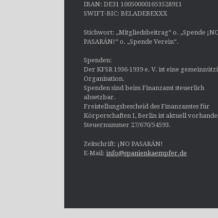
IBAN: DE31 100500001653528911
SWIFT-BIC: BELADEBEXXX
Stichwort: „Mitgliedsbeitrag“ o. „Spende ¡N
PASARÁN!“ o. „Spende Verein“.
Spenden:
Der KFSR 1936-1939 e. V. ist eine gemeinnütz
Organisation.
Spenden sind beim Finanzamt steuerlich
absetzbar.
Freistellungsbescheid des Finanzamtes für
Körperschaften I, Berlin ist aktuell vorhand
Steuernummer 27/670/54593.
Zeitschrift: ¡NO PASARÁN!
E-Mail:
info@spanienkaempfer.de