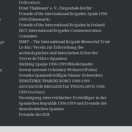
Föderation)
Ernst Thälmann" e. V., Ziegenhals-Berlin"
Friends of the International Brigades, Spain 1936-
1939 (Dänemark)
O
Friends of the International Brigades in Ireland
IBCC International Brigades Commemoration
Commitee
IBMT – The International Brigade Memorial Trust
ige
Lo Riu / Verein zur Erforschung des
archäologischen und historischen Erbes der
Terres de l'Ebro (Spanien)
Stichting Spanje 1936-1939 (NIederlande)
Stowarzyszenie Ochotnicy Wolności (Polen)
en
Svenska Spanienfrivilligas Vänner (Schweden)
UDRUŽENJE ŠPANSKI BORCI 1936-1939 -
ASOCIACION BRIGADISTAS YUGOSLAVOS 1936-
1939
(Serbien)
Vereinigung österreichischer Freiwilliger in der
Spanischen Republik 1936-1939 und Freunde des
demokratischen Spanien
Freunde des IISR