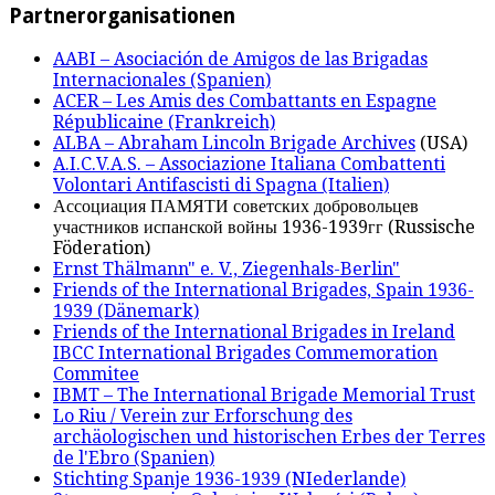
Partnerorganisationen
AABI – Asociación de Amigos de las Brigadas
Internacionales (Spanien)
ACER – Les Amis des Combattants en Espagne
Républicaine (Frankreich)
ALBA – Abraham Lincoln Brigade Archives
(USA)
A.I.C.V.A.S. – Associazione Italiana Combattenti
Volontari Antifascisti di Spagna (Italien)
Ассоциация ПАМЯТИ советских добровольцев
участников испанской войны 1936-1939гг (Russische
Föderation)
Ernst Thälmann" e. V., Ziegenhals-Berlin"
Friends of the International Brigades, Spain 1936-
1939 (Dänemark)
Friends of the International Brigades in Ireland
IBCC International Brigades Commemoration
Commitee
IBMT – The International Brigade Memorial Trust
Lo Riu / Verein zur Erforschung des
archäologischen und historischen Erbes der Terres
de l'Ebro (Spanien)
Stichting Spanje 1936-1939 (NIederlande)