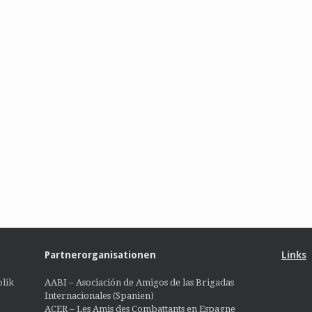
Partnerorganisationen
Links
lik
AABI – Asociación de Amigos de las Brigadas
Internacionales (Spanien)
ACER – Les Amis des Combattants en Espagne