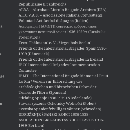
Républicaine (Frankreich)
ALBA – Abraham Lincoln Brigade Archives
(USA)
A.I.C.V.A.S. – Associazione Italiana Combattenti
Volontari Antifascisti di Spagna (Italien)
Ассоциация ПАМЯТИ советских добровольцев
a,
участников испанской войны 1936-1939гг (Russische
Föderation)
Ernst Thälmann" e. V., Ziegenhals-Berlin"
Friends of the International Brigades, Spain 1936-
1939 (Dänemark)
O
Friends of the International Brigades in Ireland
IBCC International Brigades Commemoration
Commitee
IBMT – The International Brigade Memorial Trust
ige
Lo Riu / Verein zur Erforschung des
archäologischen und historischen Erbes der
Terres de l'Ebro (Spanien)
Stichting Spanje 1936-1939 (NIederlande)
Stowarzyszenie Ochotnicy Wolności (Polen)
en
Svenska Spanienfrivilligas Vänner (Schweden)
UDRUŽENJE ŠPANSKI BORCI 1936-1939 -
ASOCIACION BRIGADISTAS YUGOSLAVOS 1936-
1939
(Serbien)