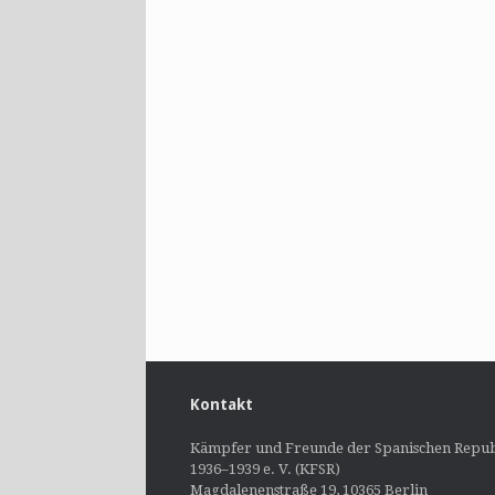
Kontakt
Kämpfer und Freunde der Spanischen Repub
1936–1939 e. V. (KFSR)
Magdalenenstraße 19, 10365 Berlin