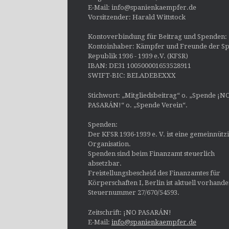
E-Mail: info@spanienkaempfer.de
Vorsitzender: Harald Wittstock
Kontoverbindung für Beitrag und Spenden:
Kontoinhaber: Kämpfer und Freunde der Sp
Republik 1936 - 1939 e.V. (KFSR)
IBAN: DE31 100500001653528911
SWIFT-BIC: BELADEBEXXX
Stichwort: „Mitgliedsbeitrag“ o. „Spende ¡N
PASARÁN!“ o. „Spende Verein“.
Spenden:
Der KFSR 1936-1939 e. V. ist eine gemeinnütz
Organisation.
Spenden sind beim Finanzamt steuerlich
absetzbar.
Freistellungsbescheid des Finanzamtes für
Körperschaften I, Berlin ist aktuell vorhand
Steuernummer 27/670/54593.
Zeitschrift: ¡NO PASARÁN!
E-Mail:
info@spanienkaempfer.de