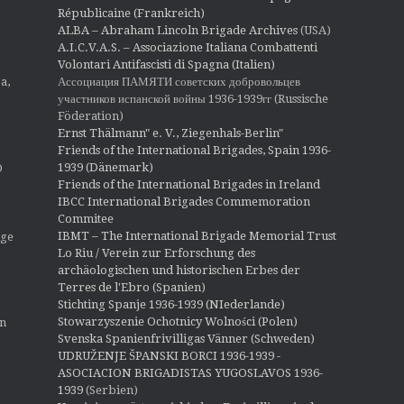
Républicaine (Frankreich)
ALBA – Abraham Lincoln Brigade Archives
(USA)
A.I.C.V.A.S. – Associazione Italiana Combattenti
Volontari Antifascisti di Spagna (Italien)
Ассоциация ПАМЯТИ советских добровольцев
a,
участников испанской войны 1936-1939гг (Russische
Föderation)
Ernst Thälmann" e. V., Ziegenhals-Berlin"
Friends of the International Brigades, Spain 1936-
1939 (Dänemark)
O
Friends of the International Brigades in Ireland
IBCC International Brigades Commemoration
Commitee
IBMT – The International Brigade Memorial Trust
ige
Lo Riu / Verein zur Erforschung des
archäologischen und historischen Erbes der
Terres de l'Ebro (Spanien)
Stichting Spanje 1936-1939 (NIederlande)
Stowarzyszenie Ochotnicy Wolności (Polen)
en
Svenska Spanienfrivilligas Vänner (Schweden)
UDRUŽENJE ŠPANSKI BORCI 1936-1939 -
ASOCIACION BRIGADISTAS YUGOSLAVOS 1936-
1939
(Serbien)