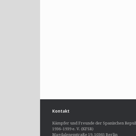
Kontakt
Kämpfer und Freunde der Spanischen Repub
1936–1939 e. V. (KFSR)
Magdalenenstraße 19, 10365 Berlin