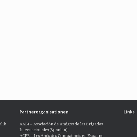
Partnerorganisationen
Links
lik
AABI – Asociación de Amigos de las Brigadas
Internacionales (Spanien)
ACER – Les Amis des Combattants en Espagne