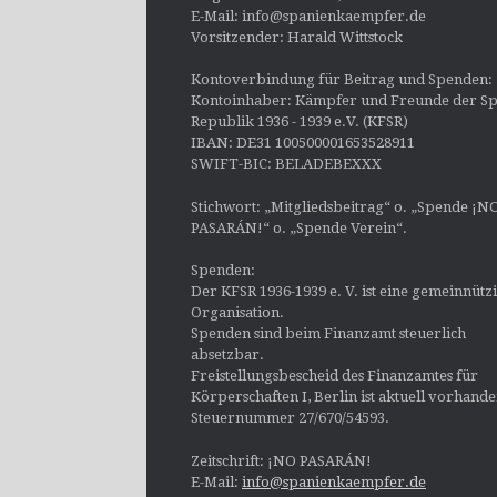
E-Mail: info@spanienkaempfer.de
Vorsitzender: Harald Wittstock
Kontoverbindung für Beitrag und Spenden:
Kontoinhaber: Kämpfer und Freunde der Sp
Republik 1936 - 1939 e.V. (KFSR)
IBAN: DE31 100500001653528911
SWIFT-BIC: BELADEBEXXX
Stichwort: „Mitgliedsbeitrag“ o. „Spende ¡N
PASARÁN!“ o. „Spende Verein“.
Spenden:
Der KFSR 1936-1939 e. V. ist eine gemeinnütz
Organisation.
Spenden sind beim Finanzamt steuerlich
absetzbar.
Freistellungsbescheid des Finanzamtes für
Körperschaften I, Berlin ist aktuell vorhand
Steuernummer 27/670/54593.
Zeitschrift: ¡NO PASARÁN!
E-Mail:
info@spanienkaempfer.de