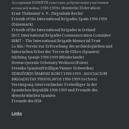
Ассоциация ПАМЯТИ советских добровольцев участников
испанской войны 1936-1939гг (Russische Föderation)
Ernst Thälmann" e. V., Ziegenhals-Berlin"
Friends of the International Brigades, Spain 1936-1939
(Dänemark)
Friends of the International Brigades in Ireland
IBCC International Brigades Commemoration Commitee
IBMT – The International Brigade Memorial Trust
Lo Riu / Verein zur Erforschung des archäologischen und
historischen Erbes der Terres de l'Ebro (Spanien)
Stichting Spanje 1936-1939 (NIederlande)
Stowarzyszenie Ochotnicy Wolności (Polen)
Svenska Spanienfrivilligas Vänner (Schweden)
UDRUŽENJE ŠPANSKI BORCI 1936-1939 - ASOCIACION
BRIGADISTAS YUGOSLAVOS 1936-1939
(Serbien)
Vereinigung österreichischer Freiwilliger in der
Spanischen Republik 1936-1939 und Freunde des
demokratischen Spanien
Freunde des IISR
Links