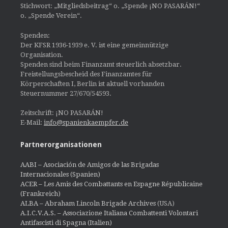
Stichwort: „Mitgliedsbeitrag“ o. „Spende ¡NO PASARÁN!“
o. „Spende Verein“.
Spenden:
Der KFSR 1936-1939 e. V. ist eine gemeinnützige
Organisation.
Spenden sind beim Finanzamt steuerlich absetzbar.
Freistellungsbescheid des Finanzamtes für
Körperschaften I, Berlin ist aktuell vorhanden
Steuernummer 27/670/54593.
Zeitschrift: ¡NO PASARÁN!
E-Mail:
info@spanienkaempfer.de
Partnerorganisationen
AABI – Asociación de Amigos de las Brigadas
Internacionales (Spanien)
ACER – Les Amis des Combattants en Espagne Républicaine
(Frankreich)
ALBA – Abraham Lincoln Brigade Archives
(USA)
A.I.C.V.A.S. – Associazione Italiana Combattenti Volontari
Antifascisti di Spagna (Italien)