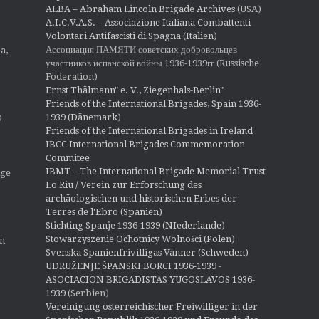
ALBA – Abraham Lincoln Brigade Archives
(USA)
A.I.C.V.A.S. – Associazione Italiana Combattenti
Volontari Antifascisti di Spagna (Italien)
Ассоциация ПАМЯТИ советских добровольцев
a,
участников испанской войны 1936-1939гг (Russische
Föderation)
Ernst Thälmann" e. V., Ziegenhals-Berlin"
Friends of the International Brigades, Spain 1936-
1939 (Dänemark)
O
Friends of the International Brigades in Ireland
IBCC International Brigades Commemoration
Commitee
IBMT – The International Brigade Memorial Trust
ige
Lo Riu / Verein zur Erforschung des
archäologischen und historischen Erbes der
Terres de l'Ebro (Spanien)
Stichting Spanje 1936-1939 (NIederlande)
Stowarzyszenie Ochotnicy Wolności (Polen)
en
Svenska Spanienfrivilligas Vänner (Schweden)
UDRUŽENJE ŠPANSKI BORCI 1936-1939 -
ASOCIACION BRIGADISTAS YUGOSLAVOS 1936-
1939
(Serbien)
Vereinigung österreichischer Freiwilliger in der