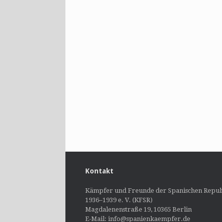
Kontakt
Kämpfer und Freunde der Spanischen Repub
1936–1939 e. V. (KFSR)
Magdalenenstraße 19, 10365 Berlin
E-Mail: info@spanienkaempfer.de