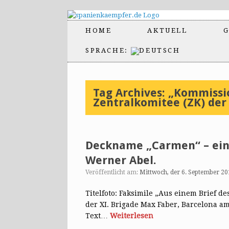
HOME
AKTUELL
G
SPRACHE:
Tag Archives:
„Kommissio
Zentralkomitee (ZK) der
Deckname „Carmen“ – eine
Werner Abel.
Veröffentlicht am:
Mittwoch, der 6. September 20
Titelfoto: Faksimile „Aus einem Brief 
der XI. Brigade Max Faber, Barcelona am
Text…
Weiterlesen