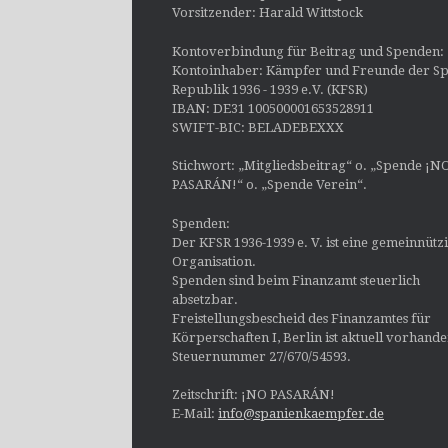
Vorsitzender: Harald Wittstock
Kontoverbindung für Beitrag und Spenden:
Kontoinhaber: Kämpfer und Freunde der Sp
Republik 1936 - 1939 e.V. (KFSR)
IBAN: DE31 100500001653528911
SWIFT-BIC: BELADEBEXXX
Stichwort: „Mitgliedsbeitrag“ o. „Spende ¡N
PASARÁN!“ o. „Spende Verein“.
Spenden:
Der KFSR 1936-1939 e. V. ist eine gemeinnütz
Organisation.
Spenden sind beim Finanzamt steuerlich
absetzbar.
Freistellungsbescheid des Finanzamtes für
Körperschaften I, Berlin ist aktuell vorhand
Steuernummer 27/670/54593.
Zeitschrift: ¡NO PASARÁN!
E-Mail:
info@spanienkaempfer.de