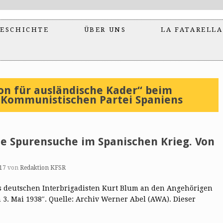
ESCHICHTE
ÜBER UNS
LA FATARELLA
n für ausländische Kader“ beim
 Kommunistischen Partei Spaniens
 Spurensuche im Spanischen Krieg. Von
17
von
Redaktion KFSR
des deutschen Interbrigadisten Kurt Blum an den Angehörigen
 3. Mai 1938″. Quelle: Archiv Werner Abel (AWA). Dieser