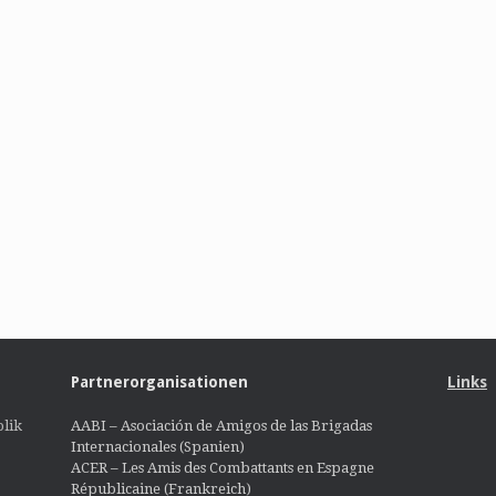
Partnerorganisationen
Links
lik
AABI – Asociación de Amigos de las Brigadas
Internacionales (Spanien)
ACER – Les Amis des Combattants en Espagne
Républicaine (Frankreich)