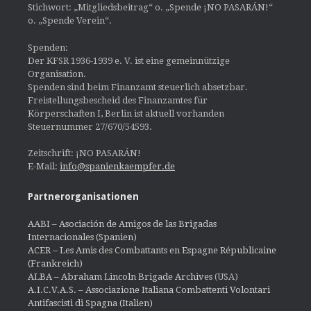
Stichwort: „Mitgliedsbeitrag“ o. „Spende ¡NO PASARÁN!“
o. „Spende Verein“.
Spenden:
Der KFSR 1936-1939 e. V. ist eine gemeinnützige
Organisation.
Spenden sind beim Finanzamt steuerlich absetzbar.
Freistellungsbescheid des Finanzamtes für
Körperschaften I, Berlin ist aktuell vorhanden
Steuernummer 27/670/54593.
Zeitschrift: ¡NO PASARÁN!
E-Mail:
info@spanienkaempfer.de
Partnerorganisationen
AABI – Asociación de Amigos de las Brigadas
Internacionales (Spanien)
ACER – Les Amis des Combattants en Espagne Républicaine
(Frankreich)
ALBA – Abraham Lincoln Brigade Archives
(USA)
A.I.C.V.A.S. – Associazione Italiana Combattenti Volontari
Antifascisti di Spagna (Italien)