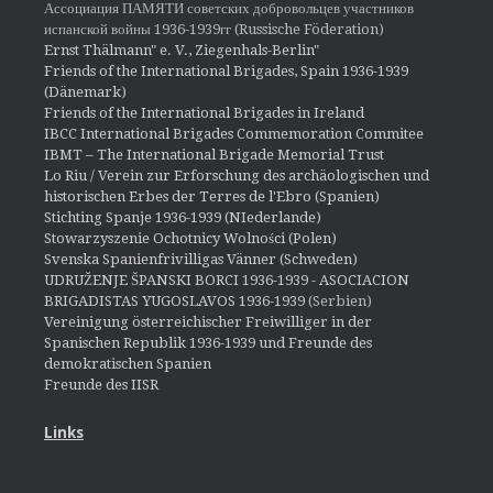
Ассоциация ПАМЯТИ советских добровольцев участников
испанской войны 1936-1939гг (Russische Föderation)
Ernst Thälmann" e. V., Ziegenhals-Berlin"
Friends of the International Brigades, Spain 1936-1939
(Dänemark)
Friends of the International Brigades in Ireland
IBCC International Brigades Commemoration Commitee
IBMT – The International Brigade Memorial Trust
Lo Riu / Verein zur Erforschung des archäologischen und
historischen Erbes der Terres de l'Ebro (Spanien)
Stichting Spanje 1936-1939 (NIederlande)
Stowarzyszenie Ochotnicy Wolności (Polen)
Svenska Spanienfrivilligas Vänner (Schweden)
UDRUŽENJE ŠPANSKI BORCI 1936-1939 - ASOCIACION
BRIGADISTAS YUGOSLAVOS 1936-1939
(Serbien)
Vereinigung österreichischer Freiwilliger in der
Spanischen Republik 1936-1939 und Freunde des
demokratischen Spanien
Freunde des IISR
Links