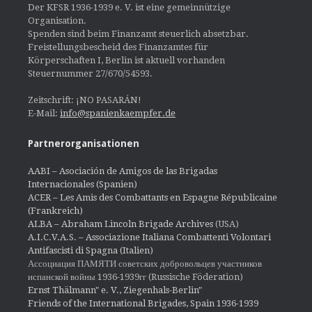
Der KFSR 1936-1939 e. V. ist eine gemeinnützige
Organisation.
Spenden sind beim Finanzamt steuerlich absetzbar.
Freistellungsbescheid des Finanzamtes für
Körperschaften I, Berlin ist aktuell vorhanden
Steuernummer 27/670/54593.
Zeitschrift: ¡NO PASARÁN!
E-Mail:
info@spanienkaempfer.de
Partnerorganisationen
AABI – Asociación de Amigos de las Brigadas
Internacionales (Spanien)
ACER – Les Amis des Combattants en Espagne Républicaine
(Frankreich)
ALBA – Abraham Lincoln Brigade Archives
(USA)
A.I.C.V.A.S. – Associazione Italiana Combattenti Volontari
Antifascisti di Spagna (Italien)
Ассоциация ПАМЯТИ советских добровольцев участников
испанской войны 1936-1939гг (Russische Föderation)
Ernst Thälmann" e. V., Ziegenhals-Berlin"
Friends of the International Brigades, Spain 1936-1939