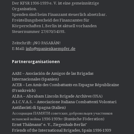
Der KFSR 1936-1939 e. V. ist eine gemeinnützige
Organisation.
Spenden sind beim Finanzamt steuerlich absetzbar.
Freistellungsbescheid des Finanzamtes für
Körperschaften I, Berlin ist aktuell vorhanden
Steuernummer 27/670/54593.
Zeitschrift: ¡NO PASARÁN!
E-Mail:
info@spanienkaempfer.de
Partnerorganisationen
AABI – Asociación de Amigos de las Brigadas
Internacionales (Spanien)
ACER – Les Amis des Combattants en Espagne Républicaine
(Frankreich)
ALBA – Abraham Lincoln Brigade Archives
(USA)
A.I.C.V.A.S. – Associazione Italiana Combattenti Volontari
Antifascisti di Spagna (Italien)
Ассоциация ПАМЯТИ советских добровольцев участников
испанской войны 1936-1939гг (Russische Föderation)
Ernst Thälmann" e. V., Ziegenhals-Berlin"
Friends of the International Brigades, Spain 1936-1939