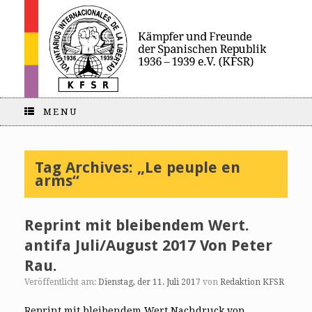
MENU
Tag Archives:
„Le peuple en
arms“
Reprint mit bleibendem Wert.
antifa Juli/August 2017 Von Peter
Rau.
Veröffentlicht am:
Dienstag, der 11. Juli 2017
von
Redaktion KFSR
Reprint mit bleibendem Wert Nachdruck von