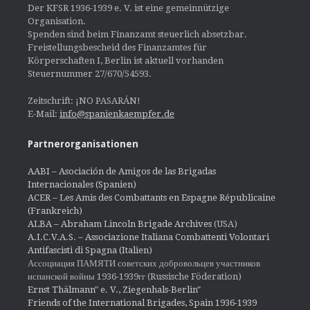
Der KFSR 1936-1939 e. V. ist eine gemeinnützige
Organisation.
Spenden sind beim Finanzamt steuerlich absetzbar.
Freistellungsbescheid des Finanzamtes für
Körperschaften I, Berlin ist aktuell vorhanden
Steuernummer 27/670/54593.
Zeitschrift: ¡NO PASARÁN!
E-Mail:
info@spanienkaempfer.de
Partnerorganisationen
AABI – Asociación de Amigos de las Brigadas
Internacionales (Spanien)
ACER – Les Amis des Combattants en Espagne Républicaine
(Frankreich)
ALBA – Abraham Lincoln Brigade Archives
(USA)
A.I.C.V.A.S. – Associazione Italiana Combattenti Volontari
Antifascisti di Spagna (Italien)
Ассоциация ПАМЯТИ советских добровольцев участников
испанской войны 1936-1939гг (Russische Föderation)
Ernst Thälmann" e. V., Ziegenhals-Berlin"
Friends of the International Brigades, Spain 1936-1939