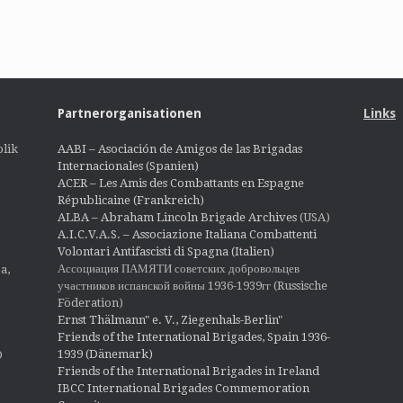
Partnerorganisationen
Links
lik
AABI – Asociación de Amigos de las Brigadas
Internacionales (Spanien)
ACER – Les Amis des Combattants en Espagne
Républicaine (Frankreich)
ALBA – Abraham Lincoln Brigade Archives
(USA)
A.I.C.V.A.S. – Associazione Italiana Combattenti
Volontari Antifascisti di Spagna (Italien)
Ассоциация ПАМЯТИ советских добровольцев
a,
участников испанской войны 1936-1939гг (Russische
Föderation)
Ernst Thälmann" e. V., Ziegenhals-Berlin"
Friends of the International Brigades, Spain 1936-
1939 (Dänemark)
O
Friends of the International Brigades in Ireland
IBCC International Brigades Commemoration