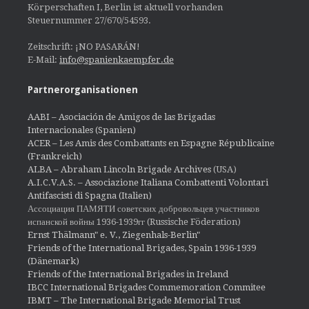
Körperschaften I, Berlin ist aktuell vorhanden
Steuernummer 27/670/54593.
Zeitschrift: ¡NO PASARÁN!
E-Mail:
info@spanienkaempfer.de
Partnerorganisationen
AABI – Asociación de Amigos de las Brigadas
Internacionales (Spanien)
ACER – Les Amis des Combattants en Espagne Républicaine
(Frankreich)
ALBA – Abraham Lincoln Brigade Archives
(USA)
A.I.C.V.A.S. – Associazione Italiana Combattenti Volontari
Antifascisti di Spagna (Italien)
Ассоциация ПАМЯТИ советских добровольцев участников
испанской войны 1936-1939гг (Russische Föderation)
Ernst Thälmann" e. V., Ziegenhals-Berlin"
Friends of the International Brigades, Spain 1936-1939
(Dänemark)
Friends of the International Brigades in Ireland
IBCC International Brigades Commemoration Commitee
IBMT – The International Brigade Memorial Trust