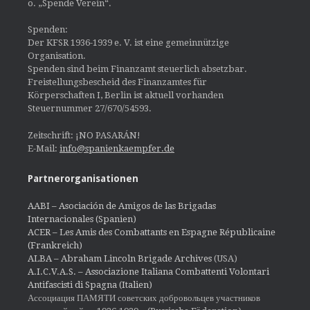
o. „Spende Verein“.
Spenden:
Der KFSR 1936-1939 e. V. ist eine gemeinnützige
Organisation.
Spenden sind beim Finanzamt steuerlich absetzbar.
Freistellungsbescheid des Finanzamtes für
Körperschaften I, Berlin ist aktuell vorhanden
Steuernummer 27/670/54593.
Zeitschrift: ¡NO PASARÁN!
E-Mail:
info@spanienkaempfer.de
Partnerorganisationen
AABI – Asociación de Amigos de las Brigadas
Internacionales (Spanien)
ACER – Les Amis des Combattants en Espagne Républicaine
(Frankreich)
ALBA – Abraham Lincoln Brigade Archives
(USA)
A.I.C.V.A.S. – Associazione Italiana Combattenti Volontari
Antifascisti di Spagna (Italien)
Ассоциация ПАМЯТИ советских добровольцев участников