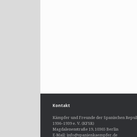
Kontakt
Kämpfer und Freunde der Spanischen Repub
1936–1939 e. V. (KFSR)
Magdalenenstraße 19, 10365 Berlin
E-Mail: info@spanienkaempfer.de