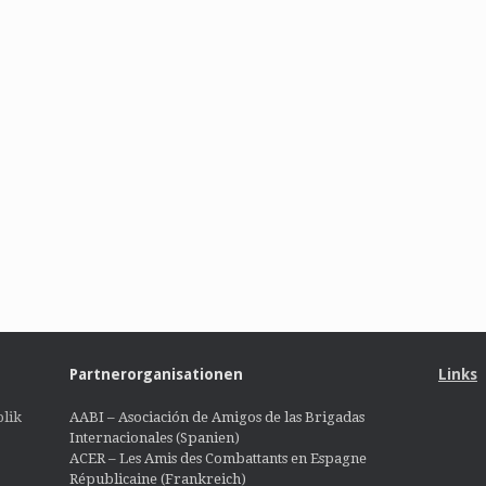
Partnerorganisationen
Links
lik
AABI – Asociación de Amigos de las Brigadas
Internacionales (Spanien)
ACER – Les Amis des Combattants en Espagne
Républicaine (Frankreich)