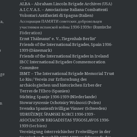
ALBA – Abraham Lincoln Brigade Archives
(USA)
A.I.C.V.A.S. – Associazione Italiana Combattenti
Volontari Antifascisti di Spagna (Italien)
Ассоциация ПАМЯТИ советских добровольцев
a,
участников испанской войны 1936-1939гг (Russische
Föderation)
Ernst Thälmann" e. V., Ziegenhals-Berlin"
Friends of the International Brigades, Spain 1936-
1939 (Dänemark)
O
Friends of the International Brigades in Ireland
IBCC International Brigades Commemoration
Commitee
IBMT – The International Brigade Memorial Trust
ige
Lo Riu / Verein zur Erforschung des
archäologischen und historischen Erbes der
Terres de l'Ebro (Spanien)
Stichting Spanje 1936-1939 (NIederlande)
Stowarzyszenie Ochotnicy Wolności (Polen)
en
Svenska Spanienfrivilligas Vänner (Schweden)
UDRUŽENJE ŠPANSKI BORCI 1936-1939 -
ASOCIACION BRIGADISTAS YUGOSLAVOS 1936-
1939
(Serbien)
Vereinigung österreichischer Freiwilliger in der