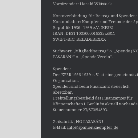
Vorsitzender: Harald Wittstock
Kontoverbindung für Beitrag und Spenden:
Kontoinhaber: Kämpfer und Freunde der Sp
Republik 1936 - 1939 e.V. (KFSR)
IBAN: DE31 100500001653528911
SWIFT-BIC: BELADEBEXXX
Stichwort: „Mitgliedsbeitrag“ o. „Spende ¡N
PASARÁN!“ o. „Spende Verein“.
Spenden:
Der KFSR 1936-1939 e. V. ist eine gemeinnütz
Organisation.
Spenden sind beim Finanzamt steuerlich
absetzbar.
Freistellungsbescheid des Finanzamtes für
Körperschaften I, Berlin ist aktuell vorhand
Steuernummer 27/670/54593.
Zeitschrift: ¡NO PASARÁN!
E-Mail:
info@spanienkaempfer.de