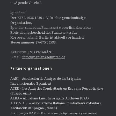
o. „Spende Verein“.
Spenden:
Der KFSR 1936-1939 e. V. ist eine gemeinnützige
Organisation.
Spenden sind beim Finanzamt steuerlich absetzbar.
Freistellungsbescheid des Finanzamtes für
Körperschaften I, Berlin ist aktuell vorhanden
Steuernummer 27/670/54593.
Zeitschrift: ¡NO PASARÁN!
E-Mail:
info@spanienkaempfer.de
Partnerorganisationen
AABI – Asociación de Amigos de las Brigadas
Internacionales (Spanien)
ACER – Les Amis des Combattants en Espagne Républicaine
(Frankreich)
ALBA – Abraham Lincoln Brigade Archives
(USA)
A.I.C.V.A.S. – Associazione Italiana Combattenti Volontari
Antifascisti di Spagna (Italien)
Ассоциация ПАМЯТИ советских добровольцев участников