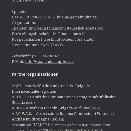
o. „Spende Verein“.
Spenden:
Der KFSR 1936-1939 e. V. ist eine gemeinnützige
Organisation.
Spenden sind beim Finanzamt steuerlich absetzbar.
Freistellungsbescheid des Finanzamtes für
Körperschaften I, Berlin ist aktuell vorhanden
Steuernummer 27/670/54593.
Zeitschrift: ¡NO PASARÁN!
E-Mail:
info@spanienkaempfer.de
Partnerorganisationen
AABI – Asociación de Amigos de las Brigadas
Internacionales (Spanien)
ACER – Les Amis des Combattants en Espagne Républicaine
(Frankreich)
ALBA – Abraham Lincoln Brigade Archives
(USA)
A.I.C.V.A.S. – Associazione Italiana Combattenti Volontari
Antifascisti di Spagna (Italien)
Ассоциация ПАМЯТИ советских добровольцев участников
испанской войны 1936-1939гг (Russische Föderation)