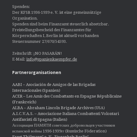
Spenden:
Der KFSR 1936-1939 e. V. ist eine gemeinnützige
Organisation.
Spenden sind beim Finanzamt steuerlich absetzbar.
Freistellungsbescheid des Finanzamtes für
Körperschaften I, Berlin ist aktuell vorhanden
Steuernummer 27/670/54593.
Zeitschrift: ¡NO PASARÁN!
E-Mail:
info@spanienkaempfer.de
Partnerorganisationen
AABI – Asociación de Amigos de las Brigadas
Internacionales (Spanien)
ACER – Les Amis des Combattants en Espagne Républicaine
(Frankreich)
ALBA – Abraham Lincoln Brigade Archives
(USA)
A.I.C.V.A.S. – Associazione Italiana Combattenti Volontari
Antifascisti di Spagna (Italien)
Ассоциация ПАМЯТИ советских добровольцев участников
испанской войны 1936-1939гг (Russische Föderation)
Ernst Thälmann" e. V., Ziegenhals-Berlin"