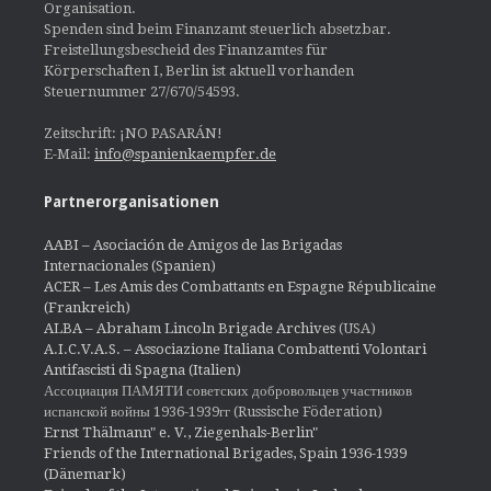
Organisation.
Spenden sind beim Finanzamt steuerlich absetzbar.
Freistellungsbescheid des Finanzamtes für
Körperschaften I, Berlin ist aktuell vorhanden
Steuernummer 27/670/54593.
Zeitschrift: ¡NO PASARÁN!
E-Mail:
info@spanienkaempfer.de
Partnerorganisationen
AABI – Asociación de Amigos de las Brigadas
Internacionales (Spanien)
ACER – Les Amis des Combattants en Espagne Républicaine
(Frankreich)
ALBA – Abraham Lincoln Brigade Archives
(USA)
A.I.C.V.A.S. – Associazione Italiana Combattenti Volontari
Antifascisti di Spagna (Italien)
Ассоциация ПАМЯТИ советских добровольцев участников
испанской войны 1936-1939гг (Russische Föderation)
Ernst Thälmann" e. V., Ziegenhals-Berlin"
Friends of the International Brigades, Spain 1936-1939
(Dänemark)