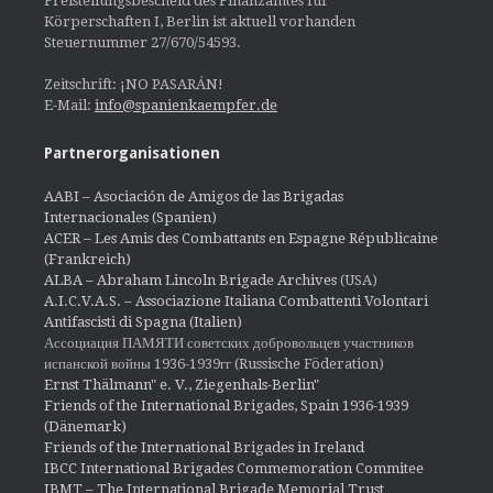
Freistellungsbescheid des Finanzamtes für
Körperschaften I, Berlin ist aktuell vorhanden
Steuernummer 27/670/54593.
Zeitschrift: ¡NO PASARÁN!
E-Mail:
info@spanienkaempfer.de
Partnerorganisationen
AABI – Asociación de Amigos de las Brigadas
Internacionales (Spanien)
ACER – Les Amis des Combattants en Espagne Républicaine
(Frankreich)
ALBA – Abraham Lincoln Brigade Archives
(USA)
A.I.C.V.A.S. – Associazione Italiana Combattenti Volontari
Antifascisti di Spagna (Italien)
Ассоциация ПАМЯТИ советских добровольцев участников
испанской войны 1936-1939гг (Russische Föderation)
Ernst Thälmann" e. V., Ziegenhals-Berlin"
Friends of the International Brigades, Spain 1936-1939
(Dänemark)
Friends of the International Brigades in Ireland
IBCC International Brigades Commemoration Commitee
IBMT – The International Brigade Memorial Trust