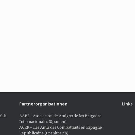
Partnerorganisationen
Links
lik
AABI – Asociación de Amigos de las Brigadas
Internacionales (Spanien)
ACER – Les Amis des Combattants en Espagne
Républicaine (Frankreich)