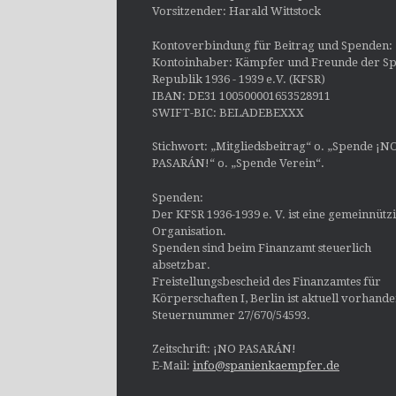
Vorsitzender: Harald Wittstock
Kontoverbindung für Beitrag und Spenden:
Kontoinhaber: Kämpfer und Freunde der Sp
Republik 1936 - 1939 e.V. (KFSR)
IBAN: DE31 100500001653528911
SWIFT-BIC: BELADEBEXXX
Stichwort: „Mitgliedsbeitrag“ o. „Spende ¡N
PASARÁN!“ o. „Spende Verein“.
Spenden:
Der KFSR 1936-1939 e. V. ist eine gemeinnütz
Organisation.
Spenden sind beim Finanzamt steuerlich
absetzbar.
Freistellungsbescheid des Finanzamtes für
Körperschaften I, Berlin ist aktuell vorhand
Steuernummer 27/670/54593.
Zeitschrift: ¡NO PASARÁN!
E-Mail:
info@spanienkaempfer.de