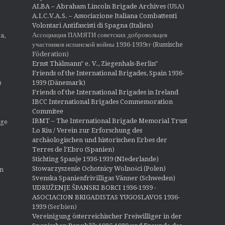
ALBA – Abraham Lincoln Brigade Archives
(USA)
A.I.C.V.A.S. – Associazione Italiana Combattenti
Volontari Antifascisti di Spagna (Italien)
Ассоциация ПАМЯТИ советских добровольцев
a,
участников испанской войны 1936-1939гг (Russische
Föderation)
Ernst Thälmann" e. V., Ziegenhals-Berlin"
Friends of the International Brigades, Spain 1936-
1939 (Dänemark)
O
Friends of the International Brigades in Ireland
IBCC International Brigades Commemoration
Commitee
IBMT – The International Brigade Memorial Trust
ige
Lo Riu / Verein zur Erforschung des
archäologischen und historischen Erbes der
Terres de l'Ebro (Spanien)
Stichting Spanje 1936-1939 (NIederlande)
Stowarzyszenie Ochotnicy Wolności (Polen)
en
Svenska Spanienfrivilligas Vänner (Schweden)
UDRUŽENJE ŠPANSKI BORCI 1936-1939 -
ASOCIACION BRIGADISTAS YUGOSLAVOS 1936-
1939
(Serbien)
Vereinigung österreichischer Freiwilliger in der