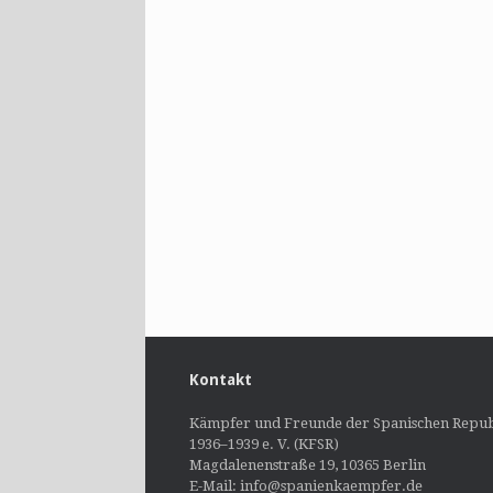
Kontakt
Kämpfer und Freunde der Spanischen Repub
1936–1939 e. V. (KFSR)
Magdalenenstraße 19, 10365 Berlin
E-Mail: info@spanienkaempfer.de