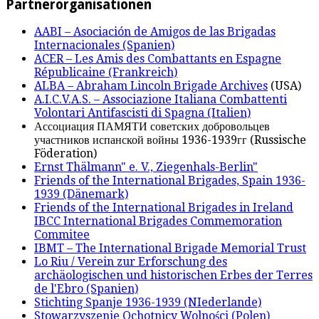
Partnerorganisationen
AABI – Asociación de Amigos de las Brigadas
Internacionales (Spanien)
ACER – Les Amis des Combattants en Espagne
Républicaine (Frankreich)
ALBA – Abraham Lincoln Brigade Archives
(USA)
A.I.C.V.A.S. – Associazione Italiana Combattenti
Volontari Antifascisti di Spagna (Italien)
Ассоциация ПАМЯТИ советских добровольцев
участников испанской войны 1936-1939гг (Russische
Föderation)
Ernst Thälmann" e. V., Ziegenhals-Berlin"
Friends of the International Brigades, Spain 1936-
1939 (Dänemark)
Friends of the International Brigades in Ireland
IBCC International Brigades Commemoration
Commitee
IBMT – The International Brigade Memorial Trust
Lo Riu / Verein zur Erforschung des
archäologischen und historischen Erbes der Terres
de l'Ebro (Spanien)
Stichting Spanje 1936-1939 (NIederlande)
Stowarzyszenie Ochotnicy Wolności (Polen)