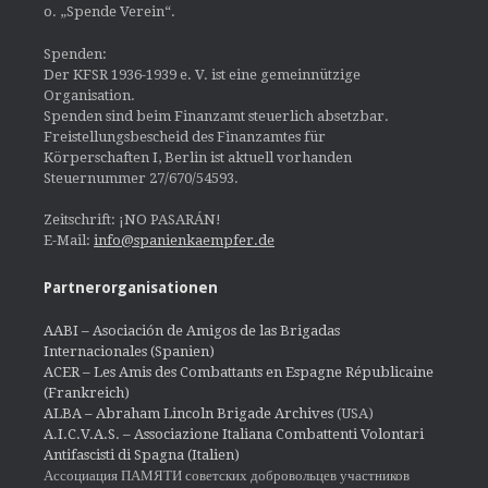
o. „Spende Verein“.
Spenden:
Der KFSR 1936-1939 e. V. ist eine gemeinnützige
Organisation.
Spenden sind beim Finanzamt steuerlich absetzbar.
Freistellungsbescheid des Finanzamtes für
Körperschaften I, Berlin ist aktuell vorhanden
Steuernummer 27/670/54593.
Zeitschrift: ¡NO PASARÁN!
E-Mail:
info@spanienkaempfer.de
Partnerorganisationen
AABI – Asociación de Amigos de las Brigadas
Internacionales (Spanien)
ACER – Les Amis des Combattants en Espagne Républicaine
(Frankreich)
ALBA – Abraham Lincoln Brigade Archives
(USA)
A.I.C.V.A.S. – Associazione Italiana Combattenti Volontari
Antifascisti di Spagna (Italien)
Ассоциация ПАМЯТИ советских добровольцев участников