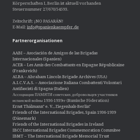
Körperschaften I, Berlin ist aktuell vorhanden
Steuernummer 27/670/54593.
Zeitschrift: ¡NO PASARÁN!
E-Mail:
info@spanienkaempfer.de
Partnerorganisationen
AABI – Asociación de Amigos de las Brigadas
Internacionales (Spanien)
ACER – Les Amis des Combattants en Espagne Républicaine
(Frankreich)
ALBA – Abraham Lincoln Brigade Archives
(USA)
A.I.C.V.A.S. – Associazione Italiana Combattenti Volontari
Antifascisti di Spagna (Italien)
Ассоциация ПАМЯТИ советских добровольцев участников
испанской войны 1936-1939гг (Russische Föderation)
Ernst Thälmann" e. V., Ziegenhals-Berlin"
Friends of the International Brigades, Spain 1936-1939
(Dänemark)
Friends of the International Brigades in Ireland
IBCC International Brigades Commemoration Commitee
IBMT – The International Brigade Memorial Trust