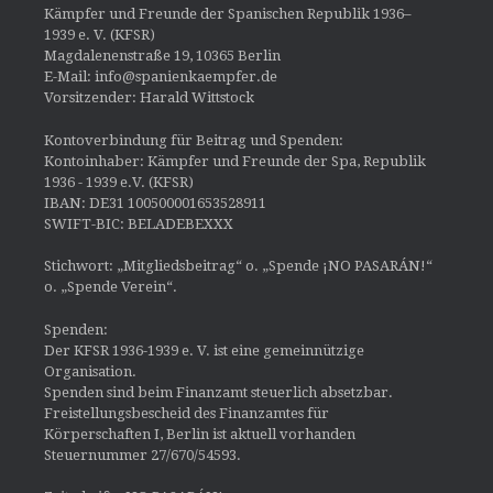
Kämpfer und Freunde der Spanischen Republik 1936–
1939 e. V. (KFSR)
Magdalenenstraße 19, 10365 Berlin
E-Mail: info@spanienkaempfer.de
Vorsitzender: Harald Wittstock
Kontoverbindung für Beitrag und Spenden:
Kontoinhaber: Kämpfer und Freunde der Spa, Republik
1936 - 1939 e.V. (KFSR)
IBAN: DE31 100500001653528911
SWIFT-BIC: BELADEBEXXX
Stichwort: „Mitgliedsbeitrag“ o. „Spende ¡NO PASARÁN!“
o. „Spende Verein“.
Spenden:
Der KFSR 1936-1939 e. V. ist eine gemeinnützige
Organisation.
Spenden sind beim Finanzamt steuerlich absetzbar.
Freistellungsbescheid des Finanzamtes für
Körperschaften I, Berlin ist aktuell vorhanden
Steuernummer 27/670/54593.