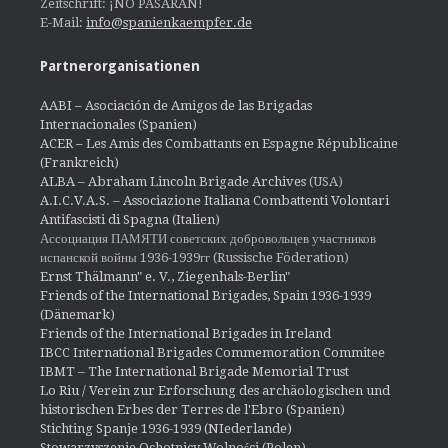
Zeitschrift: ¡NO PASARÁN!
E-Mail:
info@spanienkaempfer.de
Partnerorganisationen
AABI – Asociación de Amigos de las Brigadas
Internacionales (Spanien)
ACER – Les Amis des Combattants en Espagne Républicaine
(Frankreich)
ALBA – Abraham Lincoln Brigade Archives
(USA)
A.I.C.V.A.S. – Associazione Italiana Combattenti Volontari
Antifascisti di Spagna (Italien)
Ассоциация ПАМЯТИ советских добровольцев участников
испанской войны 1936-1939гг (Russische Föderation)
Ernst Thälmann" e. V., Ziegenhals-Berlin"
Friends of the International Brigades, Spain 1936-1939
(Dänemark)
Friends of the International Brigades in Ireland
IBCC International Brigades Commemoration Commitee
IBMT – The International Brigade Memorial Trust
Lo Riu / Verein zur Erforschung des archäologischen und
historischen Erbes der Terres de l'Ebro (Spanien)
Stichting Spanje 1936-1939 (NIederlande)
Stowarzyszenie Ochotnicy Wolności (Polen)