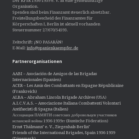
Der KFSR 1936-1939 e. V. ist eine gemeinnützige
Organisation.
Spenden sind beim Finanzamt steuerlich absetzbar.
Freistellungsbescheid des Finanzamtes für
Körperschaften I, Berlin ist aktuell vorhanden
Steuernummer 27/670/54593.
Zeitschrift: ¡NO PASARÁN!
E-Mail:
info@spanienkaempfer.de
Partnerorganisationen
AABI – Asociación de Amigos de las Brigadas
Internacionales (Spanien)
ACER – Les Amis des Combattants en Espagne Républicaine
(Frankreich)
ALBA – Abraham Lincoln Brigade Archives
(USA)
A.I.C.V.A.S. – Associazione Italiana Combattenti Volontari
Antifascisti di Spagna (Italien)
Ассоциация ПАМЯТИ советских добровольцев участников
испанской войны 1936-1939гг (Russische Föderation)
Ernst Thälmann" e. V., Ziegenhals-Berlin"
Friends of the International Brigades, Spain 1936-1939
(Dänemark)