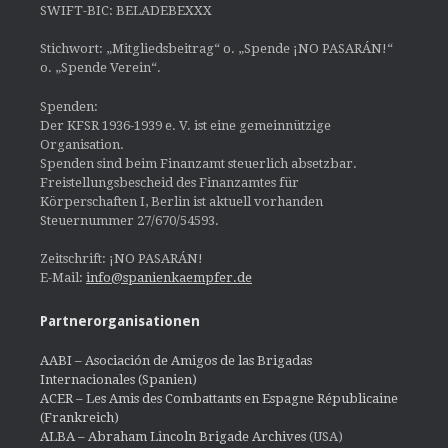
SWIFT-BIC: BELADEBEXXX
Stichwort: „Mitgliedsbeitrag“ o. „Spende ¡NO PASARÁN!“
o. „Spende Verein“.
Spenden:
Der KFSR 1936-1939 e. V. ist eine gemeinnützige
Organisation.
Spenden sind beim Finanzamt steuerlich absetzbar.
Freistellungsbescheid des Finanzamtes für
Körperschaften I, Berlin ist aktuell vorhanden
Steuernummer 27/670/54593.
Zeitschrift: ¡NO PASARÁN!
E-Mail:
info@spanienkaempfer.de
Partnerorganisationen
AABI – Asociación de Amigos de las Brigadas
Internacionales (Spanien)
ACER – Les Amis des Combattants en Espagne Républicaine
(Frankreich)
ALBA – Abraham Lincoln Brigade Archives
(USA)