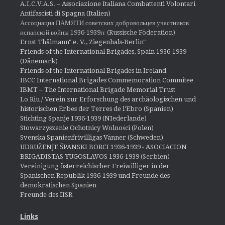
A.I.C.V.A.S. – Associazione Italiana Combattenti Volontari
Antifascisti di Spagna (Italien)
Ассоциация ПАМЯТИ советских добровольцев участников
испанской войны 1936-1939гг (Russische Föderation)
Ernst Thälmann" e. V., Ziegenhals-Berlin"
Friends of the International Brigades, Spain 1936-1939
(Dänemark)
Friends of the International Brigades in Ireland
IBCC International Brigades Commemoration Commitee
IBMT – The International Brigade Memorial Trust
Lo Riu / Verein zur Erforschung des archäologischen und
historischen Erbes der Terres de l'Ebro (Spanien)
Stichting Spanje 1936-1939 (NIederlande)
Stowarzyszenie Ochotnicy Wolności (Polen)
Svenska Spanienfrivilligas Vänner (Schweden)
UDRUŽENJE ŠPANSKI BORCI 1936-1939 - ASOCIACION
BRIGADISTAS YUGOSLAVOS 1936-1939
(Serbien)
Vereinigung österreichischer Freiwilliger in der
Spanischen Republik 1936-1939 und Freunde des
demokratischen Spanien
Freunde des IISR
Links