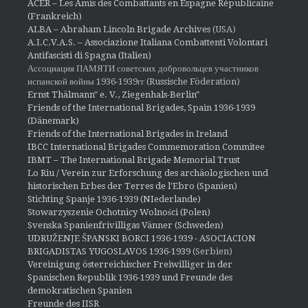
ACER – Les Amis des Combattants en Espagne Républicaine
(Frankreich)
ALBA – Abraham Lincoln Brigade Archives
(USA)
A.I.C.V.A.S. – Associazione Italiana Combattenti Volontari
Antifascisti di Spagna (Italien)
Ассоциация ПАМЯТИ советских добровольцев участников
испанской войны 1936-1939гг (Russische Föderation)
Ernst Thälmann" e. V., Ziegenhals-Berlin"
Friends of the International Brigades, Spain 1936-1939
(Dänemark)
Friends of the International Brigades in Ireland
IBCC International Brigades Commemoration Commitee
IBMT – The International Brigade Memorial Trust
Lo Riu / Verein zur Erforschung des archäologischen und
historischen Erbes der Terres de l'Ebro (Spanien)
Stichting Spanje 1936-1939 (NIederlande)
Stowarzyszenie Ochotnicy Wolności (Polen)
Svenska Spanienfrivilligas Vänner (Schweden)
UDRUŽENJE ŠPANSKI BORCI 1936-1939 - ASOCIACION
BRIGADISTAS YUGOSLAVOS 1936-1939
(Serbien)
Vereinigung österreichischer Freiwilliger in der
Spanischen Republik 1936-1939 und Freunde des
demokratischen Spanien
Freunde des IISR