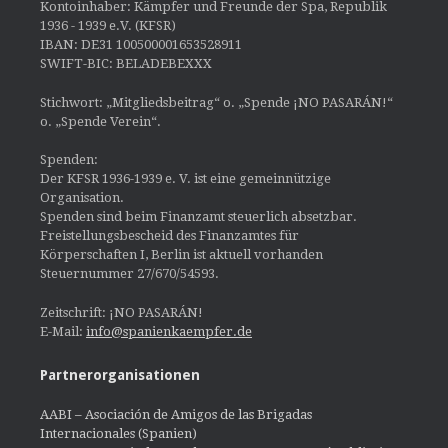
Kontoinhaber: Kämpfer und Freunde der Spa, Republik
1936 - 1939 e.V. (KFSR)
IBAN: DE31 100500001653528911
SWIFT-BIC: BELADEBEXXX
Stichwort: „Mitgliedsbeitrag“ o. „Spende ¡NO PASARÁN!“
o. „Spende Verein“.
Spenden:
Der KFSR 1936-1939 e. V. ist eine gemeinnützige
Organisation.
Spenden sind beim Finanzamt steuerlich absetzbar.
Freistellungsbescheid des Finanzamtes für
Körperschaften I, Berlin ist aktuell vorhanden
Steuernummer 27/670/54593.
Zeitschrift: ¡NO PASARÁN!
E-Mail:
info@spanienkaempfer.de
Partnerorganisationen
AABI – Asociación de Amigos de las Brigadas
Internacionales (Spanien)