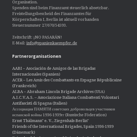
Organisation.
Spenden sind beim Finanzamt steuerlich absetzbar.
Freistellungsbescheid des Finanzamtes für
Körperschaften I, Berlin ist aktuell vorhanden
Steuernummer 27/670/54593.
Zeitschrift: ¡NO PASARÁN!
E-Mail:
info@spanienkaempfer.de
Partnerorganisationen
AABI – Asociación de Amigos de las Brigadas
Internacionales (Spanien)
ACER – Les Amis des Combattants en Espagne Républicaine
(Frankreich)
ALBA – Abraham Lincoln Brigade Archives
(USA)
A.I.C.V.A.S. – Associazione Italiana Combattenti Volontari
Antifascisti di Spagna (Italien)
Ассоциация ПАМЯТИ советских добровольцев участников
испанской войны 1936-1939гг (Russische Föderation)
Ernst Thälmann" e. V., Ziegenhals-Berlin"
Friends of the International Brigades, Spain 1936-1939
(Dänemark)